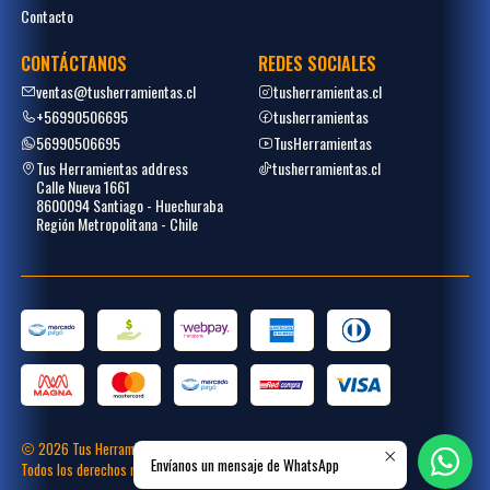
Contacto
CONTÁCTANOS
REDES SOCIALES
ventas@tusherramientas.cl
tusherramientas.cl
+56990506695
tusherramientas
56990506695
TusHerramientas
Tus Herramientas address
tusherramientas.cl
Calle Nueva 1661
8600094 Santiago - Huechuraba
Región Metropolitana - Chile
2026 Tus Herramientas.
Envíanos un mensaje de WhatsApp
Todos los derechos reservados.
Desarrollado por
Placecommerce