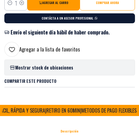
AGREGAR AL CARRO
COMPRAR AHORA
Cantidad
CONTÁCTA A UN ASESOR PROFESIONAL
Envío el siguiente día hábil de haber comprado.
Agregar a la lista de favoritos
Mostrar stock de ubicaciones
COMPARTIR ESTE PRODUCTO
IL, RÁPIDA Y SEGURA
|
RETIRO EN 60MIN
|
METODOS DE PAGO FLEXIBLES
|
SE
Descripción