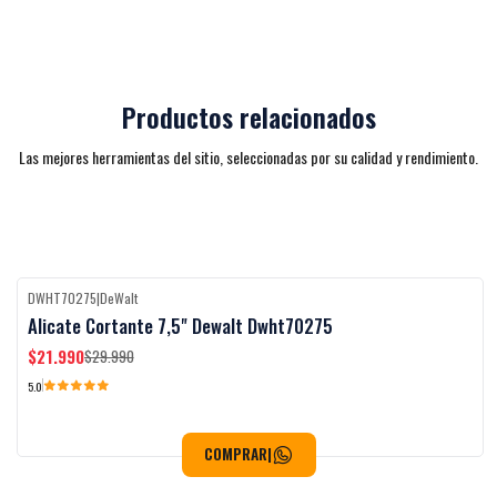
Productos relacionados
Las mejores herramientas del sitio, seleccionadas por su calidad y rendimiento.
DWHT70275
|
DeWalt
-27%
OFF
Alicate Cortante 7,5" Dewalt Dwht70275
$21.990
$29.990
5.0
COMPRAR
|