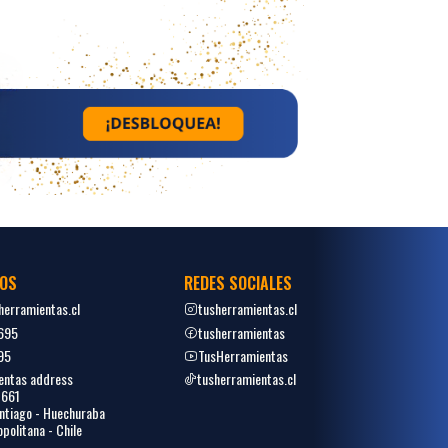
OS
REDES SOCIALES
erramientas.cl
tusherramientas.cl
695
tusherramientas
95
TusHerramientas
entas address
tusherramientas.cl
1661
tiago - Huechuraba
politana - Chile