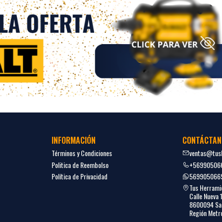
INFORMACIÓN
CONTÁCTAN
Términos y Condiciones
ventas@tush
Politica de Reembolso
+56990506
Política de Privacidad
569905066
Tus Herrami
Calle Nueva 
8600094 San
Región Metro