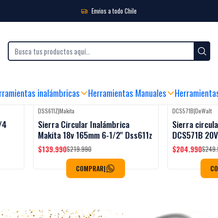
rcular inalámbrica
Envios a todo Chile
 AL CLIENTE
|
ENVIO GRATIS SOBRE $99.990 (RM)
|
ENVÍO FLASH COMPRANDO
rramientas inalámbricas
Herramientas Manuales
Herramienta
DSS611Z
|
Makita
DCS571B
|
DeWalt
-36%
OFF
-18%
OFF
/4
Sierra Circular Inalámbrica
Sierra circul
Makita 18v 165mm 6-1/2'' Dss611z
DCS571B 20V 
$139.990
$204.990
$219.990
$249.
COMPRAR
|
C