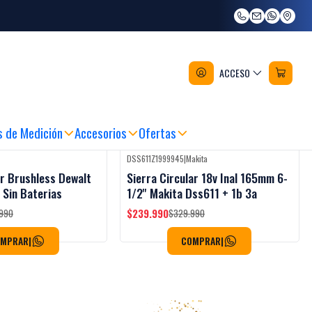
ACCESO
 ANTES DE LAS 12:00 HRS
|
MARCAS RECONOCIDAS Y CALIDAD
|
COMPRA FÁ
s de Medición
Accesorios
Ofertas
DSS611Z1999945
|
Makita
-27%
OFF
ar Brushless Dewalt
Sierra Circular 18v Inal 165mm 6-
Sin Baterias
1/2'' Makita Dss611 + 1b 3a
$239.990
990
$329.990
OMPRAR
|
COMPRAR
|