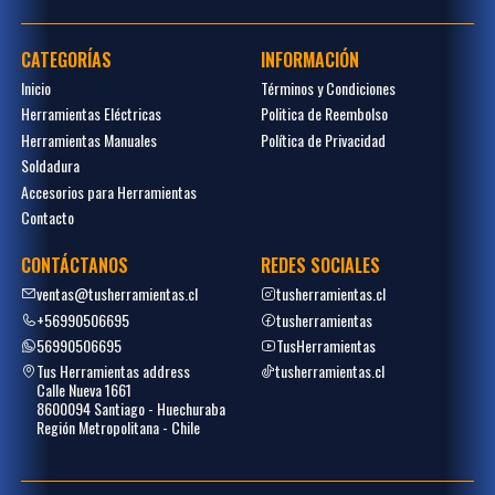
CATEGORÍAS
INFORMACIÓN
Inicio
Términos y Condiciones
Herramientas Eléctricas
Politica de Reembolso
Herramientas Manuales
Política de Privacidad
Soldadura
Accesorios para Herramientas
Contacto
CONTÁCTANOS
REDES SOCIALES
ventas@tusherramientas.cl
tusherramientas.cl
+56990506695
tusherramientas
56990506695
TusHerramientas
Tus Herramientas address
tusherramientas.cl
Calle Nueva 1661
8600094 Santiago - Huechuraba
Región Metropolitana - Chile