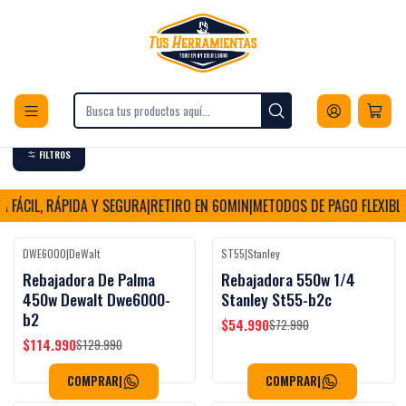
Envios a todo Chile
Inicio
Herramientas
Herramientas Eléctricas
Corte
Fresadoras
Fresadoras
FILTROS
FÁCIL, RÁPIDA Y SEGURA
|
RETIRO EN 60MIN
|
METODOS DE PAGO FLEXIBLE
DWE6000
|
DeWalt
ST55
|
Stanley
-12%
OFF
-25%
OFF
Rebajadora De Palma
Rebajadora 550w 1/4
450w Dewalt Dwe6000-
Stanley St55-b2c
b2
$54.990
$72.990
$114.990
$129.990
COMPRAR
|
COMPRAR
|