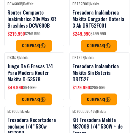
DCW600B
|
DeWalt
DRT52F001
|
Makita
-15%
OFF
-50%
OFF
Router Compacto
Fresadora Inalámbrica
Inalámbrico 20v Max XR
Makita Cargador Bateria
Brushless DCW600B
3 Ah DRT52F001
$219.990
$249.990
$259.990
$499.990
COMPRAR
|
COMPRAR
|
D53578
|
Makita
DRT52Z
|
Makita
-41%
OFF
-40%
OFF
Juego De 6 Fresas 1/4
Fresadora Inalambrica
Para Madera Router
Makita Sin Bateria
Makita D-53578
DRT52Z
$49.990
$179.990
$84.990
$299.990
COMPRAR
|
COMPRAR
|
M3700B
|
Makita
M3700BD70465
|
Makita
-45%
OFF
-20%
OFF
Fresadora Recortadora
Kit Fresadora Makita
enchape 1/4" 530w
M3700B 1/4" 530W + de
M3700B
Fresas