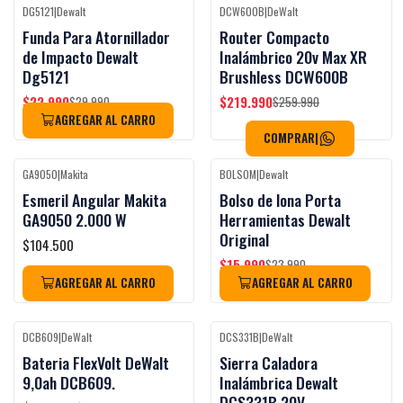
DG5121
|
Dewalt
DCW600B
|
DeWalt
Black Week
Black Week
-23%
OFF
-15%
OFF
Funda Para Atornillador
Router Compacto
Agotado
de Impacto Dewalt
Inalámbrico 20v Max XR
Dg5121
Brushless DCW600B
$22.990
$219.990
$29.990
$259.990
AGREGAR AL CARRO
COMPRAR
|
GA9050
|
Makita
BOLSOM
|
Dewalt
Black Week
Black Week
-33%
OFF
Esmeril Angular Makita
Bolso de lona Porta
No disponible
Agotado
GA9050 2.000 W
Herramientas Dewalt
Original
$104.500
$15.990
$23.990
AGREGAR AL CARRO
AGREGAR AL CARRO
DCB609
|
DeWalt
DCS331B
|
DeWalt
Black Week
Black Week
-18%
OFF
-23%
OFF
Bateria FlexVolt DeWalt
Sierra Caladora
9,0ah DCB609.
Inalámbrica Dewalt
DCS331B 20V