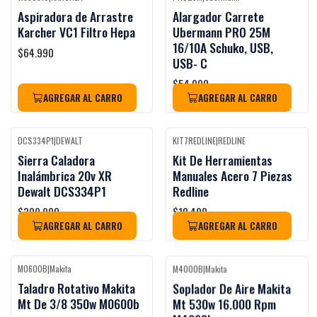
Aspiradora de Arrastre
Alargador Carrete
No disponible
Agotado
Karcher VC1 Filtro Hepa
Ubermann PRO 25M
16/10A Schuko, USB,
$64.990
USB- C
$54.990
AGREGAR AL CARRO
AGREGAR AL CARRO
DCS334P1
|
DEWALT
KIT7REDLINE
|
REDLINE
Black Week
Black Week
Sierra Caladora
Kit De Herramientas
No disponible
Inalámbrica 20v XR
Manuales Acero 7 Piezas
Dewalt DCS334P1
Redline
$309.900
$10.490
AGREGAR AL CARRO
AGREGAR AL CARRO
M0600B
|
Makita
M4000B
|
Makita
Black Week
Black Week
-26%
OFF
Taladro Rotativo Makita
Soplador De Aire Makita
Mt De 3/8 350w M0600b
Mt 530w 16.000 Rpm