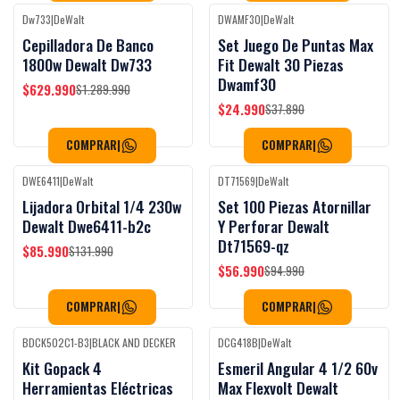
Dw733
|
DeWalt
DWAMF30
|
DeWalt
Black Week
Black Week
-51%
OFF
-34%
OFF
Cepilladora De Banco
Set Juego De Puntas Max
1800w Dewalt Dw733
Fit Dewalt 30 Piezas
Dwamf30
$629.990
$1.289.990
$24.990
$37.890
COMPRAR
|
COMPRAR
|
DWE6411
|
DeWalt
DT71569
|
DeWalt
Black Week
Black Week
-35%
OFF
-40%
OFF
Lijadora Orbital 1/4 230w
Set 100 Piezas Atornillar
Dewalt Dwe6411-b2c
Y Perforar Dewalt
Dt71569-qz
$85.990
$131.990
$56.990
$94.990
COMPRAR
|
COMPRAR
|
BDCK502C1-B3
|
BLACK AND DECKER
DCG418B
|
DeWalt
Black Week
Black Week
-15%
OFF
Kit Gopack 4
Esmeril Angular 4 1/2 60v
Herramientas Eléctricas
Max Flexvolt Dewalt