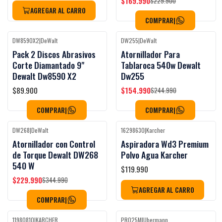
$169.990
$229.900
AGREGAR AL CARRO
COMPRAR
|
DW8590X2
|
DeWalt
DW255
|
DeWalt
Black Week
Black Week
-37%
OFF
Pack 2 Discos Abrasivos
Atornillador Para
Corte Diamantado 9"
Tablaroca 540w Dewalt
Dewalt Dw8590 X2
Dw255
$89.900
$154.990
$244.990
COMPRAR
|
COMPRAR
|
DW268
|
DeWalt
16298630
|
Karcher
Black Week
Black Week
-33%
OFF
Atornillador con Control
Aspiradora Wd3 Premium
Agotado
de Torque Dewalt DW268
Polvo Agua Karcher
540 W
$119.990
$229.990
$344.990
AGREGAR AL CARRO
COMPRAR
|
11980810
|
KARCHER
PRO25M
|
Ubermann
Black Week
Black Week