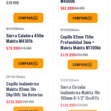
M4000b
$39.990
$62.990
$84.990
COMPRAR
|
COMPRAR
|
M4301B
|
Makita
M1100KB
|
Makita
Black Week
Black Week
-33%
OFF
-31%
OFF
Sierra Caladora 450w
Cepillo 82mm 750w
Makita M4301b
Profundidad 3mm +
Maleta Makita M1100kb
$79.990
$119.990
$179.990
$259.990
COMPRAR
|
COMPRAR
|
DKP180Z
|
Makita
DSS611Z
|
Makita
Black Week
Black Week
-20%
OFF
-36%
OFF
Cepillo Inalámbrico
Sierra Circular
Makita 82mm 18v
Inalámbrica Makita 18v
Dkp180z Sin Baterias
165mm 6-1/2'' Dss611z
$239.990
$139.990
$299.990
$219.990
COMPRAR
|
COMPRAR
|