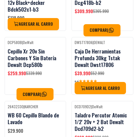
12v Black+decker
Dcg418b-b2
Bdck502c1-b3
$309.990
$365.990
$119.990
AGREGAR AL CARRO
COMPRAR
|
DCP580B
|
DeWalt
DWST17806
|
DEWALT
Black Week
Black Week
-24%
OFF
-25%
OFF
Cepillo Xr 20v Sin
Caja De Herramientas
Carbones Y Sin Batería
Profunda 30kg Tstak
Dewalt Dcp580b
Dewalt Dwst17806
$259.990
$39.990
$339.990
$52.990
5.0
AGREGAR AL CARRO
COMPRAR
|
26432330
|
KARCHER
DCD709D2
|
DeWalt
Black Week
Black Week
-26%
OFF
WB 60 Cepillo Blando de
Taladro Percutor Atomic
Lavado
1/2' 20v + 2 Bat Dewalt
Dcd709d2-b2
$29.900