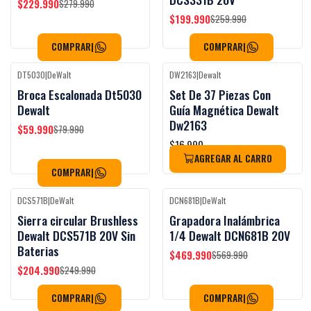
$229.990
$279.990
$199.990
$259.990
COMPRAR
|
COMPRAR
|
DT5030
|
DeWalt
DW2163
|
Dewalt
Black Week
Black Week
-25%
OFF
Broca Escalonada Dt5030
Set De 37 Piezas Con
Agotado
Dewalt
Guía Magnética Dewalt
Dw2163
$59.990
$79.990
$16.990
AGREGAR AL CARRO
COMPRAR
|
DCS571B
|
DeWalt
DCN681B
|
DeWalt
Black Week
Black Week
-18%
OFF
-18%
OFF
Sierra circular Brushless
Grapadora Inalámbrica
Dewalt DCS571B 20V Sin
1/4 Dewalt DCN681B 20V
Baterias
$469.990
$569.990
$204.990
$249.990
COMPRAR
|
COMPRAR
|