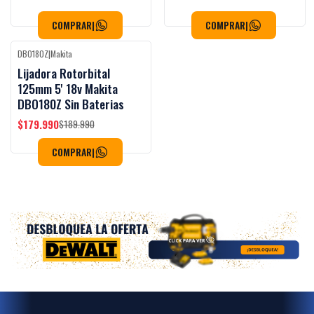
COMPRAR
|
COMPRAR
|
DBO180Z
|
Makita
Black Week
-5%
OFF
Lijadora Rotorbital
125mm 5' 18v Makita
DBO180Z Sin Baterias
$179.990
$189.990
COMPRAR
|