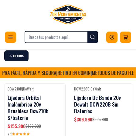
Envios a todo Chile
Inicio
Herramientas
Herramientas inalámbricas
Carpintería y Terminaciones
Lijadora inalámbrica
Lijadora inalámbrica
FILTROS
PRA FÁCIL, RÁPIDA Y SEGURA
|
RETIRO EN 60MIN
|
METODOS DE PAGO FLEXI
DCW210B
|
DeWalt
DCW220B
|
DeWalt
Black Week
Black Week
-15%
OFF
-15%
OFF
Lijadora Orbital
Lijadora De Banda 20v
Inalámbrica 20v
Dewalt DCW220B Sin
Brushless Dcw210b
Baterías
S/bateria
$309.990
$365.990
$155.990
$182.990
5.0