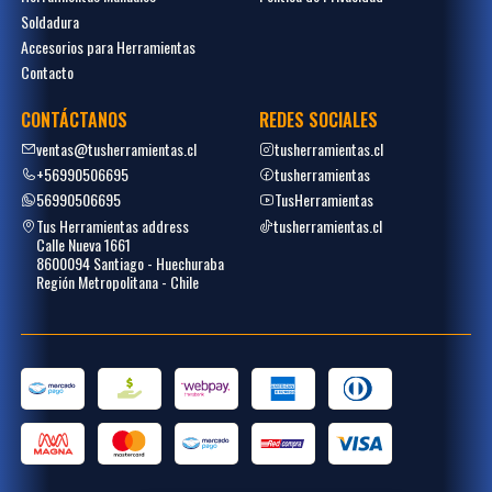
Soldadura
Accesorios para Herramientas
Contacto
CONTÁCTANOS
REDES SOCIALES
ventas@tusherramientas.cl
tusherramientas.cl
+56990506695
tusherramientas
56990506695
TusHerramientas
Tus Herramientas address
tusherramientas.cl
Calle Nueva 1661
8600094 Santiago - Huechuraba
Región Metropolitana - Chile