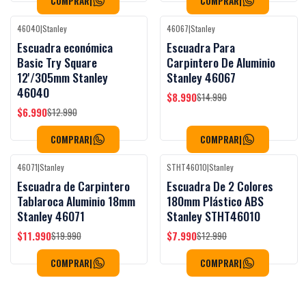
COMPRAR
|
COMPRAR
|
46040
|
Stanley
46067
|
Stanley
-46%
OFF
-40%
OFF
Escuadra económica
Escuadra Para
Agotado
Basic Try Square
Carpintero De Aluminio
12'/305mm Stanley
Stanley 46067
46040
$8.990
$14.990
$6.990
$12.990
COMPRAR
|
COMPRAR
|
46071
|
Stanley
STHT46010
|
Stanley
-40%
OFF
-38%
OFF
Escuadra de Carpintero
Escuadra De 2 Colores
Tablaroca Aluminio 18mm
180mm Plástico ABS
Stanley 46071
Stanley STHT46010
$11.990
$7.990
$19.990
$12.990
COMPRAR
|
COMPRAR
|