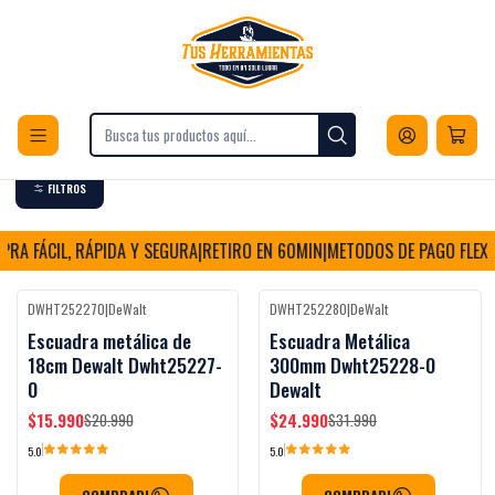
Envios a todo Chile
Inicio
Herramientas
Herramientas de Medición
Escuadras
Escuadras
FILTROS
RA FÁCIL, RÁPIDA Y SEGURA
|
RETIRO EN 60MIN
|
METODOS DE PAGO FLEXIB
DWHT252270
|
DeWalt
DWHT252280
|
DeWalt
-24%
OFF
-22%
OFF
Escuadra metálica de
Escuadra Metálica
18cm Dewalt Dwht25227-
300mm Dwht25228-0
0
Dewalt
$15.990
$24.990
$20.990
$31.990
5.0
5.0