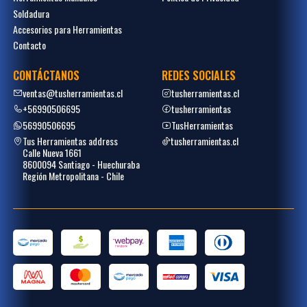
Soldadura
Accesorios para Herramientas
Contacto
CONTÁCTANOS
REDES SOCIALES
ventas@tusherramientas.cl
tusherramientas.cl
+56990506695
tusherramientas
56990506695
TusHerramientas
Tus Herramientas address
tusherramientas.cl
Calle Nueva 1661
8600094 Santiago - Huechuraba
Región Metropolitana - Chile