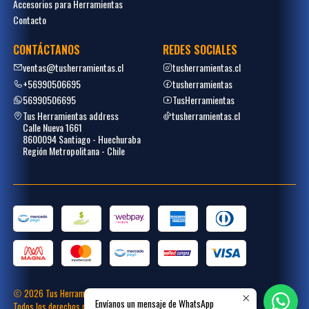
Accesorios para Herramientas
Contacto
CONTÁCTANOS
REDES SOCIALES
ventas@tusherramientas.cl
tusherramientas.cl
+56990506695
tusherramientas
56990506695
TusHerramientas
Tus Herramientas address
tusherramientas.cl
Calle Nueva 1661
8600094 Santiago - Huechuraba
Región Metropolitana - Chile
2026 Tus Herramientas.
Envíanos un mensaje de WhatsApp
Todos los derechos reservados.
Desarrollado por
Placecommerce