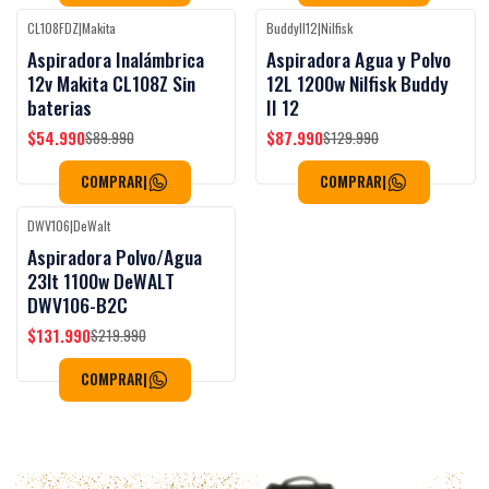
CL108FDZ
|
Makita
BuddyII12
|
Nilfisk
-39%
OFF
-32%
OFF
Aspiradora Inalámbrica
Aspiradora Agua y Polvo
Agotado
12v Makita CL108Z Sin
12L 1200w Nilfisk Buddy
baterias
II 12
$54.990
$87.990
$89.990
$129.990
COMPRAR
|
COMPRAR
|
DWV106
|
DeWalt
-40%
OFF
Aspiradora Polvo/Agua
23lt 1100w DeWALT
DWV106-B2C
$131.990
$219.990
COMPRAR
|