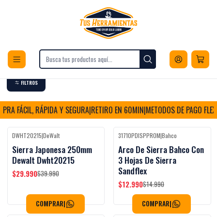
Envios a todo Chile
Inicio
Herramientas
Herramientas Manuales
Corte y Desbaste
Serruchos
Serruchos
FILTROS
RA FÁCIL, RÁPIDA Y SEGURA
|
RETIRO EN 60MIN
|
METODOS DE PAGO FLEXI
DWHT20215
|
DeWalt
31710PDISPPROM
|
Bahco
Black Week
-25%
OFF
-13%
OFF
Sierra Japonesa 250mm
Arco De Sierra Bahco Con
Dewalt Dwht20215
3 Hojas De Sierra
Sandflex
$29.990
$39.990
$12.990
$14.990
COMPRAR
|
COMPRAR
|