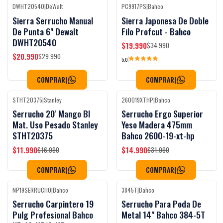
DWHT20540
|
DeWalt
PC9917PS
|
Bahco
Black Week
-30%
OFF
-43%
OFF
Sierra Serrucho Manual
Sierra Japonesa De Doble
De Punta 6" Dewalt
Filo Profcut - Bahco
DWHT20540
$19.990
$34.990
$20.990
$29.990
5.0
COMPRAR
|
COMPRAR
|
STHT20375
|
Stanley
260019XTHP
|
Bahco
Black Week
Black Week
-29%
OFF
-53%
OFF
Serrucho 20' Mango BI
Serrucho Ergo Superior
Mat. Uso Pesado Stanley
Yeso Madera 475mm
STHT20375
Bahco 2600-19-xt-hp
$11.990
$14.990
$16.990
$31.990
COMPRAR
|
COMPRAR
|
NP19SERRUCHO
|
Bahco
3845T
|
Bahco
Black Week
Black Week
-53%
OFF
-60%
OFF
Serrucho Carpintero 19
Serrucho Para Poda De
Pulg Profesional Bahco
Metal 14" Bahco 384-5T