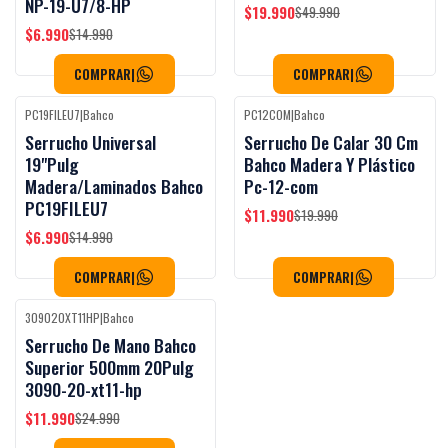
NP-19-U7/8-HP
$19.990
$49.990
$6.990
$14.990
COMPRAR
|
COMPRAR
|
PC19FILEU7
|
Bahco
PC12COM
|
Bahco
-53%
OFF
-40%
OFF
Serrucho Universal
Serrucho De Calar 30 Cm
19"Pulg
Bahco Madera Y Plástico
Madera/Laminados Bahco
Pc-12-com
PC19FILEU7
$11.990
$19.990
$6.990
$14.990
COMPRAR
|
COMPRAR
|
309020XT11HP
|
Bahco
-52%
OFF
Serrucho De Mano Bahco
Superior 500mm 20Pulg
3090-20-xt11-hp
$11.990
$24.990