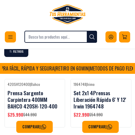
Envios a todo Chile
Inicio
Herramientas
Herramientas Manuales
Prensas Sargento
Prensas Sargento
FILTROS
RA FÁCIL, RÁPIDA Y SEGURA
|
RETIRO EN 60MIN
|
METODOS DE PAGO FLEXI
420SH120400
|
Bahco
1964748
|
Irimo
-42%
OFF
-58%
OFF
Prensa Sargento
Set 2x1 4Prensas
Agotado
Carpintera 400MM
Liberación Rápida 6' Y 12'
BAHCO 420SH-120-400
Irwin 1964748
$25.990
$22.990
$44.990
$54.990
COMPRAR
|
COMPRAR
|