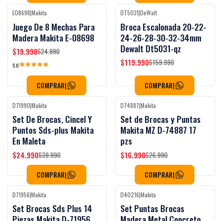
E08698
|
Makita
DT5031
|
DeWalt
-20%
OFF
-25%
OFF
Juego De 8 Mechas Para
Broca Escalonada 20-22-
Madera Makita E-08698
24-26-28-30-32-34mm
Dewalt Dt5031-qz
$19.990
$24.990
$119.990
$159.990
5.0
COMPRAR
|
COMPRAR
|
D71990
|
Makita
D74887
|
Makita
-38%
OFF
-37%
OFF
Set De Brocas, Cincel Y
Set de Brocas y Puntas
Puntos Sds-plus Makita
Makita MZ D-74887 17
En Maleta
pzs
$24.990
$16.990
$39.990
$26.990
COMPRAR
|
COMPRAR
|
D71956
|
Makita
D40216
|
Makita
-26%
OFF
Set Brocas Sds Plus 14
Set Puntas Brocas
Piezas Makita D-71956
Madera Metal Concreto