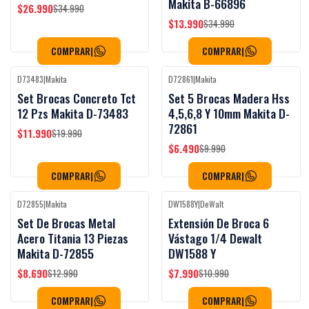
Makita B-66896
$26.990
$34.990
$13.990
$34.990
COMPRAR
|
COMPRAR
|
D73483
|
Makita
D72861
|
Makita
-40%
OFF
-35%
OFF
Set Brocas Concreto Tct
Set 5 Brocas Madera Hss
12 Pzs Makita D-73483
4,5,6,8 Y 10mm Makita D-
72861
$11.990
$19.990
$6.490
$9.990
COMPRAR
|
COMPRAR
|
D72855
|
Makita
DW1588Y
|
DeWalt
-33%
OFF
-27%
OFF
Set De Brocas Metal
Extensión De Broca 6
Acero Titania 13 Piezas
Vástago 1/4 Dewalt
Makita D-72855
DW1588 Y
$8.690
$7.990
$12.990
$10.990
COMPRAR
|
COMPRAR
|