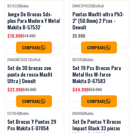
B57532
|
Makita
DWAF2PH32H
|
DeWalt
-27%
OFF
Juego De Brocas Sds-
Puntas Maxfit-ultra Ph3-
plus Para Madera Y Metal
2'' (50.8mm) 2 Pzas -
Makita B-57532
Dewalt
$10.990
$5.990
$14.990
COMPRAR
|
COMPRAR
|
DWAUMF30SET
|
DeWalt
D67583
|
Makita
-44%
OFF
-25%
OFF
Set de 30 brocas con
Set 19 Pcs Brocas Para
punta de rosca Maxfit
Metal Hss M-force
Ultra | Dewalt
Makita D-67583
$22.990
$44.990
$40.890
$59.990
COMPRAR
|
COMPRAR
|
E07054
|
Makita
B66896
|
Makita
-23%
OFF
-60%
OFF
Set Brocas Y Puntas 29
Set De Puntas Y Brocas
Pcs Makita E-07054
Impact Black 33 piezas