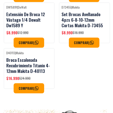
DW1589Y
|
DeWalt
D73455
|
Makita
-31%
OFF
-47%
OFF
Extensión De Broca 12
Set Brocas Avellanado
Vástago 1/4 Dewalt
4pzs 6-8-10-12mm
Dw1589 Y
Cortas Makita D-73455
$8.990
$8.990
$12.990
$16.990
COMPRAR
|
COMPRAR
|
D40113
|
Makita
-32%
OFF
Broca Escalonada
Recubrimiento Titanio 4-
12mm Makita D-40113
$16.990
$24.990
COMPRAR
|