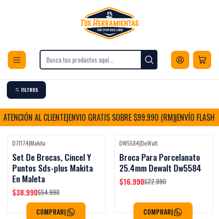
Envios a todo Chile
Inicio
Herramientas
Accesorios para Herramientas
Puntas y Adaptadores
Brocas
Brocas
FILTROS
ATENCIÓN AL CLIENTE
|
ENVIO GRATIS SOBRE $99.990 (RM)
|
ENVÍO FLASH C
D71174
|
Makita
DW5584
|
DeWalt
-29%
OFF
-26%
OFF
Set De Brocas, Cincel Y
Broca Para Porcelanato
Puntos Sds-plus Makita
25.4mm Dewalt Dw5584
En Maleta
$16.990
$22.990
$38.990
$54.990
COMPRAR
|
COMPRAR
|