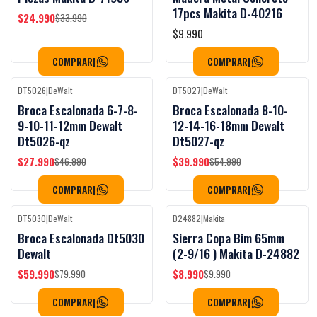
17pcs Makita D-40216
$24.990
$33.990
$9.990
COMPRAR
|
COMPRAR
|
DT5026
|
DeWalt
DT5027
|
DeWalt
-40%
OFF
-27%
OFF
Broca Escalonada 6-7-8-
Broca Escalonada 8-10-
9-10-11-12mm Dewalt
12-14-16-18mm Dewalt
Dt5026-qz
Dt5027-qz
$27.990
$39.990
$46.990
$54.990
COMPRAR
|
COMPRAR
|
DT5030
|
DeWalt
D24882
|
Makita
-25%
OFF
-10%
OFF
Broca Escalonada Dt5030
Sierra Copa Bim 65mm
Dewalt
(2-9/16 ) Makita D-24882
$59.990
$8.990
$79.990
$9.990
COMPRAR
|
COMPRAR
|