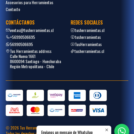
Accesorios para Herramientas
Contacto
CONTÁCTANOS
REDES SOCIALES
ventas@tusherramientas.cl
tusherramientas.cl
+56990506695
tusherramientas
56990506695
TusHerramientas
Tus Herramientas address
tusherramientas.cl
Calle Nueva 1661
8600094 Santiago - Huechuraba
Región Metropolitana - Chile
2026 Tus Herramientas.
Envíanos un mensaje de WhatsApp
Todos los derechos reservados.
Desarrollado por
Placecommerce