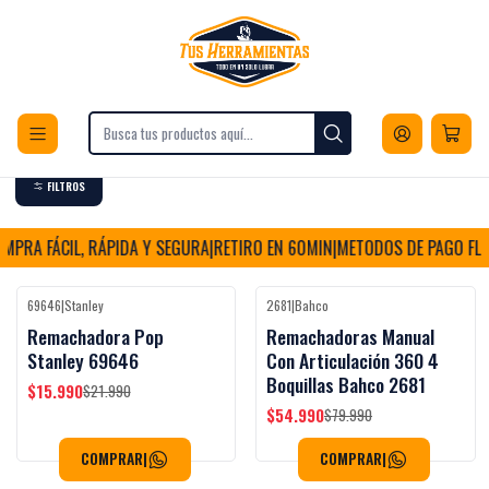
Envios a todo Chile
Inicio
Herramientas
Herramientas Manuales
Fijación
Remachadoras
Remachadoras
FILTROS
MPRA FÁCIL, RÁPIDA Y SEGURA
|
RETIRO EN 60MIN
|
METODOS DE PAGO FLEX
69646
|
Stanley
2681
|
Bahco
-27%
OFF
-31%
OFF
Remachadora Pop
Remachadoras Manual
Stanley 69646
Con Articulación 360 4
Boquillas Bahco 2681
$15.990
$21.990
$54.990
$79.990
COMPRAR
|
COMPRAR
|