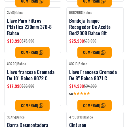
COMPRAR
|
COMPRAR
|
3758
|
Bahco
BOD2008
|
Bahco
-57%
OFF
-68%
OFF
Llave Para Filtros
Bandeja Tanque
Plástica 220mm 378-8
Recogedor De Aceite
Bahco
Bod2008 Bahco 8lt
$19.990
$25.990
$45.990
$79.990
COMPRAR
|
COMPRAR
|
8072C
|
Bahco
8071C
|
Bahco
-55%
OFF
-57%
OFF
Llave francesa Cromada
Llave Francesa Cromada
De 10'' Bahco 8072 C
De 8" Bahco 8071 C
$17.990
$14.990
$39.990
$34.990
5.0
COMPRAR
|
COMPRAR
|
38A15
|
Bahco
47503PB1
|
Bahco
-53%
OFF
-38%
OFF
Barra Desmontadora
Cinturón