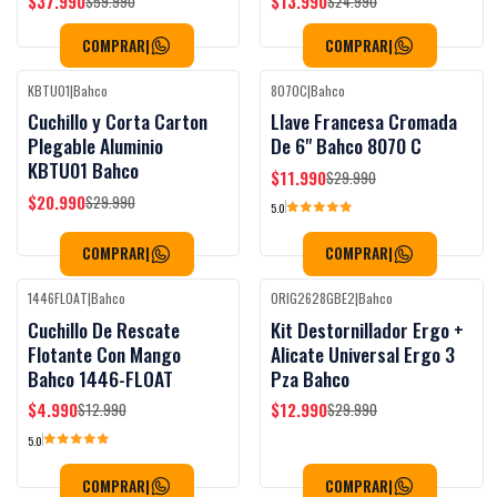
$37.990
$13.990
$59.990
$24.990
COMPRAR
|
COMPRAR
|
KBTU01
|
Bahco
8070C
|
Bahco
-30%
OFF
-60%
OFF
Cuchillo y Corta Carton
Llave Francesa Cromada
Plegable Aluminio
De 6" Bahco 8070 C
KBTU01 Bahco
$11.990
$29.990
$20.990
$29.990
5.0
COMPRAR
|
COMPRAR
|
1446FLOAT
|
Bahco
ORIG2628GBE2
|
Bahco
-62%
OFF
-57%
OFF
Cuchillo De Rescate
Kit Destornillador Ergo +
Flotante Con Mango
Alicate Universal Ergo 3
Bahco 1446-FLOAT
Pza Bahco
$4.990
$12.990
$12.990
$29.990
5.0
COMPRAR
|
COMPRAR
|