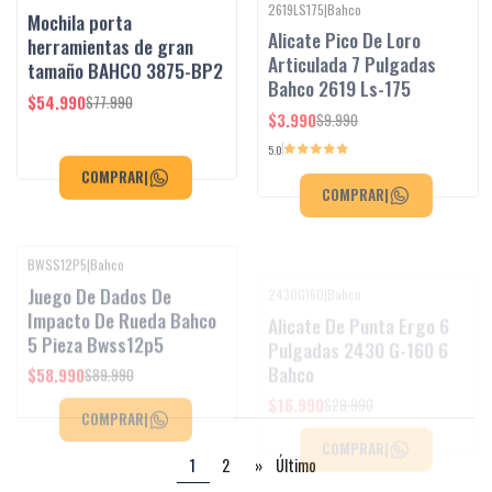
Mochila porta
Alicate Pico De Loro
herramientas de gran
Articulada 7 Pulgadas
tamaño BAHCO 3875-BP2
Bahco 2619 Ls-175
$54.990
$3.990
$77.990
$9.990
5.0
COMPRAR
|
COMPRAR
|
BWSS12P5
|
Bahco
2430G160
|
Bahco
-34%
OFF
-43%
OFF
Juego De Dados De
Alicate De Punta Ergo 6
Impacto De Rueda Bahco
Pulgadas 2430 G-160 6
5 Pieza Bwss12p5
Bahco
$58.990
$16.990
$89.990
$29.990
COMPRAR
|
COMPRAR
|
1
2
»
Último