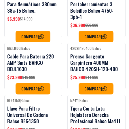
Para Neumáticos 380mm
Portaherramientas 3
38a-15 Bahco.
Bolsillos Bahco 4750-
3pb-1
$6.990
$14.990
$36.990
$59.990
COMPRAR
|
COMPRAR
|
BBJL1630
|
Bahco
420SH120400
|
Bahco
-52%
OFF
-42%
OFF
Cable Para Bateria 220
Prensa Sargento
AMP 3mts BAHCO
Carpintera 400MM
BBJL1630
BAHCO 420SH-120-400
$23.990
$25.990
$49.990
$44.990
COMPRAR
|
COMPRAR
|
BE64350
|
Bahco
MA411
|
Bahco
-37%
OFF
-44%
OFF
Llave Para Filtro
Tijera Corta Lata
Universal De Cadena
Hojalatera Derecha
Bahco BE64350
Profesional Bahco Ma411