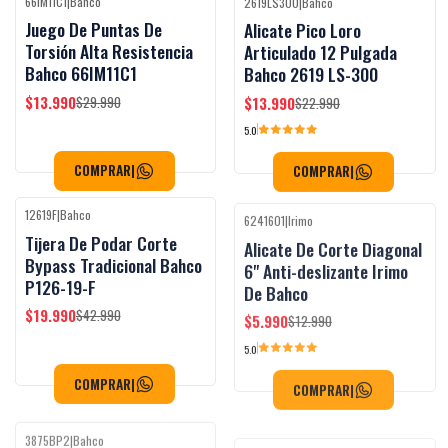
66IM11C1
|
Bahco
2619LS300
|
Bahco
-53%
OFF
-39%
OFF
Juego De Puntas De
Alicate Pico Loro
Torsión Alta Resistencia
Articulado 12 Pulgada
Bahco 66IM11C1
Bahco 2619 LS-300
$13.990
$13.990
$29.990
$22.990
5.0
COMPRAR
|
COMPRAR
|
12619F
|
Bahco
6241601
|
Irimo
-54%
OFF
-54%
OFF
Tijera De Podar Corte
Alicate De Corte Diagonal
Bypass Tradicional Bahco
6" Anti-deslizante Irimo
P126-19-F
De Bahco
$19.990
$5.990
$42.990
$12.990
5.0
COMPRAR
|
COMPRAR
|
3875BP2
|
Bahco
2619LS175
|
Bahco
-29%
OFF
-60%
OFF