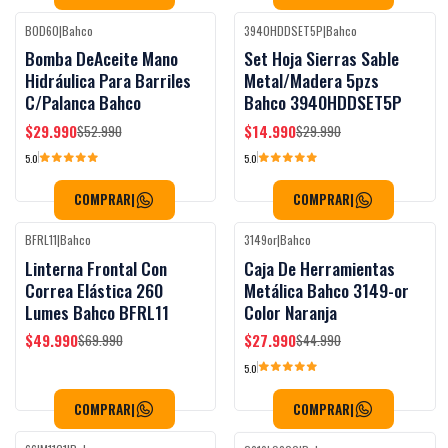
BOD60
|
Bahco
3940HDDSET5P
|
Bahco
-43%
OFF
-50%
OFF
Bomba DeAceite Mano
Set Hoja Sierras Sable
Hidráulica Para Barriles
Metal/Madera 5pzs
C/Palanca Bahco
Bahco 3940HDDSET5P
$29.990
$14.990
$52.990
$29.990
5.0
5.0
COMPRAR
|
COMPRAR
|
BFRL11
|
Bahco
3149or
|
Bahco
-29%
OFF
-38%
OFF
Linterna Frontal Con
Caja De Herramientas
Correa Elástica 260
Metálica Bahco 3149-or
Lumes Bahco BFRL11
Color Naranja
$49.990
$27.990
$69.990
$44.990
5.0
COMPRAR
|
COMPRAR
|