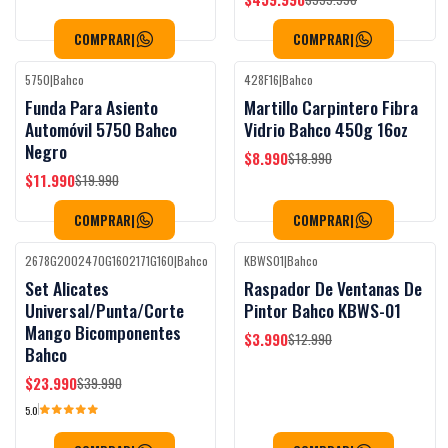
COMPRAR
|
COMPRAR
|
5750
|
Bahco
428F16
|
Bahco
-40%
OFF
-53%
OFF
Funda Para Asiento
Martillo Carpintero Fibra
Automóvil 5750 Bahco
Vidrio Bahco 450g 16oz
Negro
$8.990
$18.990
$11.990
$19.990
COMPRAR
|
COMPRAR
|
2678G2002470G1602171G160
|
Bahco
KBWS01
|
Bahco
-40%
OFF
-69%
OFF
Set Alicates
Raspador De Ventanas De
Universal/Punta/Corte
Pintor Bahco KBWS-01
Mango Bicomponentes
$3.990
$12.990
Bahco
$23.990
$39.990
5.0