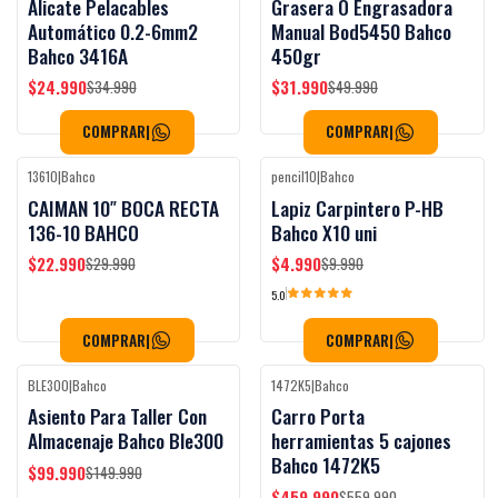
Alicate Pelacables
Grasera O Engrasadora
Automático 0.2-6mm2
Manual Bod5450 Bahco
Bahco 3416A
450gr
$24.990
$31.990
$34.990
$49.990
COMPRAR
|
COMPRAR
|
13610
|
Bahco
pencil10
|
Bahco
-23%
OFF
-50%
OFF
CAIMAN 10″ BOCA RECTA
Lapiz Carpintero P-HB
136-10 BAHCO
Bahco X10 uni
$22.990
$4.990
$29.990
$9.990
5.0
COMPRAR
|
COMPRAR
|
BLE300
|
Bahco
1472K5
|
Bahco
-33%
OFF
-18%
OFF
Asiento Para Taller Con
Carro Porta
Almacenaje Bahco Ble300
herramientas 5 cajones
Bahco 1472K5
$99.990
$149.990
$459.990
$559.990