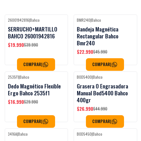
26001942816
|
Bahco
BMR240
|
Bahco
-50%
OFF
-50%
OFF
SERRUCHO+MARTILLO
Bandeja Magnética
BAHCO 26001942816
Rectangular Bahco
Bmr240
$19.990
$39.990
$22.990
$45.990
COMPRAR
|
COMPRAR
|
2535F1
|
Bahco
BOD5400
|
Bahco
-43%
OFF
-40%
OFF
Dedo Magnético Flexible
Grasera O Engrasadora
Ergo Bahco 2535f1
Manual Bod5400 Bahco
400gr
$16.990
$29.990
$26.990
$44.990
COMPRAR
|
COMPRAR
|
3416A
|
Bahco
BOD5450
|
Bahco
-29%
OFF
-36%
OFF