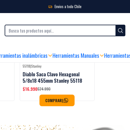
Envios a todo Chile
LES
|
SEDE FÍSICA Y ATENCIÓN AL CLIENTE
|
ENVIO GRATIS SOBRE $99.990 (
rramientas inalámbricas
Herramientas Manuales
Herramienta
55118
|
Stanley
Black Week
-32%
OFF
Diablo Saca Clavo Hexagonal
5/8x18 455mm Stanley 55118
$16.990
$24.990
COMPRAR
|