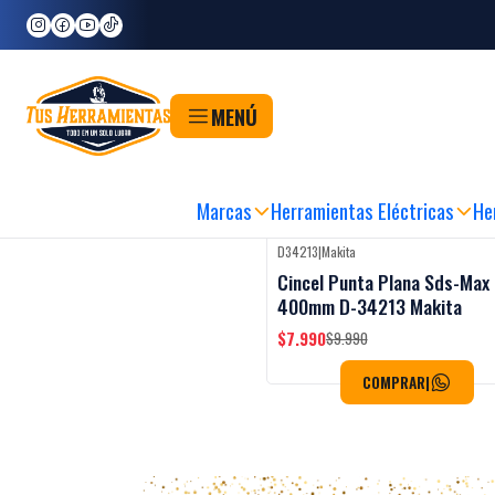
Inicio
Herramientas
Herramientas Manuales
Corte y Desbaste
Cinceles
Cinceles
MENÚ
RA FÁCIL, RÁPIDA Y SEGURA
|
RETIRO EN 60MIN
|
METODOS DE PAGO FLEXIB
Marcas
Herramientas Eléctricas
He
D34213
|
Makita
-20%
OFF
Cincel Punta Plana Sds-Max
400mm D-34213 Makita
$7.990
$9.990
COMPRAR
|