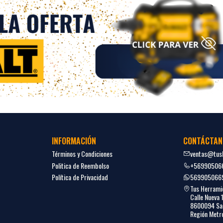
INFORMACIÓN
CONTÁCTAN
Términos y Condiciones
ventas@tush
Politica de Reembolso
+56990506
Política de Privacidad
569905066
Tus Herrami
Calle Nueva 
8600094 San
Región Metro