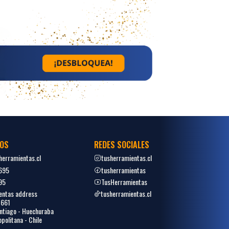
OS
REDES SOCIALES
erramientas.cl
tusherramientas.cl
695
tusherramientas
95
TusHerramientas
entas address
tusherramientas.cl
1661
tiago - Huechuraba
politana - Chile