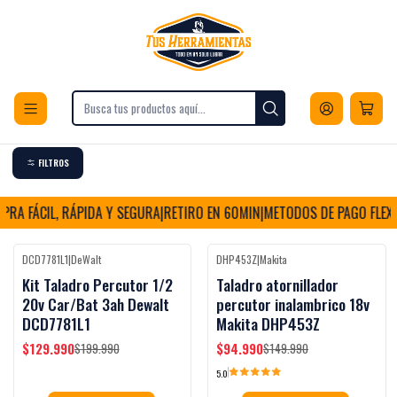
Envios a todo Chile
Inicio
Herramientas
Herramientas inalámbricas
Taladros y Atornilladores
Taladro inalámbrico
Taladro inalámbrico
FILTROS
RA FÁCIL, RÁPIDA Y SEGURA
|
RETIRO EN 60MIN
|
METODOS DE PAGO FLEXIB
DCD7781L1
|
DeWalt
DHP453Z
|
Makita
-35%
OFF
-37%
OFF
Kit Taladro Percutor 1/2
Taladro atornillador
20v Car/Bat 3ah Dewalt
percutor inalambrico 18v
DCD7781L1
Makita DHP453Z
$129.990
$94.990
$199.990
$149.990
5.0