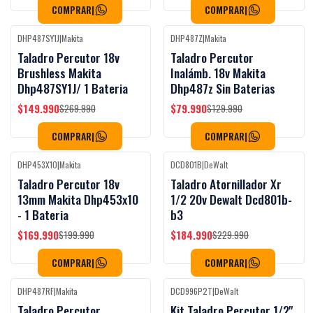
COMPRAR
|
COMPRAR
|
DHP487SY1J
|
Makita
DHP487Z
|
Makita
-44%
OFF
-38%
OFF
Taladro Percutor 18v
Taladro Percutor
Brushless Makita
Inalámb. 18v Makita
Dhp487SY1J/ 1 Bateria
Dhp487z Sin Baterias
$149.990
$79.990
$269.990
$129.990
COMPRAR
|
COMPRAR
|
DHP453X10
|
Makita
DCD801B
|
DeWalt
-15%
OFF
-20%
OFF
Taladro Percutor 18v
Taladro Atornillador Xr
13mm Makita Dhp453x10
1/2 20v Dewalt Dcd801b-
- 1 Bateria
b3
$169.990
$184.990
$199.990
$229.990
COMPRAR
|
COMPRAR
|
DHP487RF
|
Makita
DCD996P2T
|
DeWalt
-22%
OFF
-15%
OFF
Taladro Percutor
Kit Taladro Percutor 1/2''