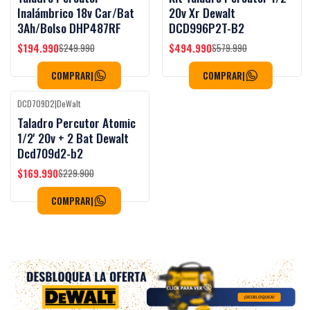
Inalámbrico 18v Car/Bat
20v Xr Dewalt
3Ah/Bolso DHP487RF
DCD996P2T-B2
$194.990
$494.990
$249.990
$579.990
COMPRAR
|
COMPRAR
|
DCD709D2
|
DeWalt
-26%
OFF
Taladro Percutor Atomic
1/2' 20v + 2 Bat Dewalt
Dcd709d2-b2
$169.990
$229.900
COMPRAR
|