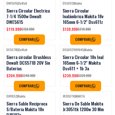
DWE5615
|
DeWalt
DSS611Z
|
Makita
-25%
OFF
-36%
OFF
Sierra Circular Electrica
Sierra Circular
7-1/4 1500w Dewalt
Inalámbrica Makita 18v
DWE5615
165mm 6-1/2'' Dss611z
$119.990
$139.990
$159.990
$219.990
COMPRAR
|
COMPRAR
|
DCS571B
|
DeWalt
DSS611Z1999945
|
Makita
-18%
OFF
-27%
OFF
Sierra circular Brushless
Sierra Circular 18v Inal
Dewalt DCS571B 20V Sin
165mm 6-1/2'' Makita
Baterias
Dss611 + 1b 3a
$204.990
$239.990
$249.990
$329.990
COMPRAR
|
COMPRAR
|
DJR183Z
|
Makita
JR3051TK
|
MAKITA
-43%
OFF
Agotado
Sierra Sable Reciproca
Sierra De Sable Makita
S/Bateria Makita 18v
Jr3051tk 1200w 30 Mm
DJR183z