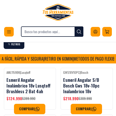
Envios a todo Chile
Inicio
Herramientas
Herramientas inalámbricas
Corte y Desbaste
Corte y Desbaste
FILTROS
 FÁCIL, RÁPIDA Y SEGURA
|
RETIRO EN 60MIN
|
METODOS DE PAGO FLEXIBLE
AML1159BK
|
Lusqtoff
GWS18V10PC
|
Bosch
-69%
OFF
-29%
OFF
Esmeril Angular
Esmeril Angular S/B
Inalámbrico 18v Lusqtoff
Bosch Gws 18v-10pc
Brushless 2 Bat 4ah
Inalambrico 18v
$124.990
$218.990
$399.990
$309.990
COMPRAR
|
COMPRAR
|