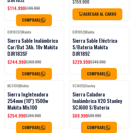
$159.900
$114.990
$199.990
AGREGAR AL CARRO
COMPRAR
|
DJR183SF
|
Makita
DJR189Z
|
Makita
-34%
OFF
-34%
OFF
Sierra Sable Inalámbrica
Sierra Sable Eléctrica
Car/Bat 3Ah. 18v Makita
S/Bateria Makita
DJR183SF
DJR189Z
$244.990
$229.990
$369.990
$349.990
COMPRAR
|
COMPRAR
|
MLS100
|
Makita
SCJ600
|
Stanley
-35%
OFF
-22%
OFF
Sierra Ingleteadora
Sierra Caladora
254mm (10'') 1500w
Inalámbrica V20 Stanley
Makita Mls100
SCJ600 S/Bateria
$254.990
$69.990
$394.990
$89.990
COMPRAR
|
COMPRAR
|