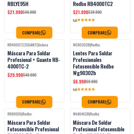
RBLYE95H
Redbo RB4000TC2
$21.990
$21.990
$49.990
$39.990
5.0
COMPRAR
|
COMPRAR
|
RB4000TC2GUANTE
|
Indura
WG90302B
|
Redbo
Black Week
-40%
OFF
-30%
OFF
Máscara Para Soldar
Lentes Para Soldar
Profesional + Guante RB-
Profesionales
4000TC-2
Fotosensible Redbo
Wg90302b
$29.990
$49.990
$6.990
$9.990
5.0
COMPRAR
|
COMPRAR
|
RB90005
|
Redbo
Wh96462B
|
Redbo
Black Week
-29%
OFF
-43%
OFF
Máscara Para Soldar
Máscara De Soldar
Fotosensible Profesional
Profesional Fotosensible