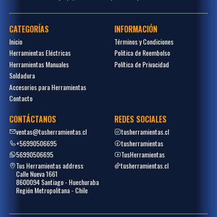
CATEGORÍAS
INFORMACIÓN
Inicio
Términos y Condiciones
Herramientas Eléctricas
Politica de Reembolso
Herramientas Manuales
Política de Privacidad
Soldadura
Accesorios para Herramientas
Contacto
CONTÁCTANOS
REDES SOCIALES
ventas@tusherramientas.cl
tusherramientas.cl
+56990506695
tusherramientas
56990506695
TusHerramientas
Tus Herramientas address
tusherramientas.cl
Calle Nueva 1661
8600094 Santiago - Huechuraba
Región Metropolitana - Chile