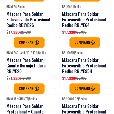
RBLYE26
|
Redbo
RBLYE64
|
Redbo
Black Week
-40%
OFF
-40%
OFF
Máscara Para Soldar
Máscara Para Soldar
Fotosensible Profesional
Fotosensible Profesional
Redbo RBLYE26
Redbo RBLYE64
$17.990
$17.990
$29.990
$29.990
COMPRAR
|
COMPRAR
|
RBLYE26GUANTE1012474
|
Redbo
RBLYE95H
|
Redbo
Black Week
-56%
OFF
-40%
OFF
Máscara Para Soldar +
Máscara Para Soldar
Guante Naranjo Indura
Fotosensible Profesional
RBLYE26
Redbo RBLYE95H
$21.990
$17.990
$49.990
$29.990
COMPRAR
|
COMPRAR
|
RBLYE95HGUANTE
|
Redbo
RB4000TC2
|
Redbo
-56%
OFF
-45%
OFF
Máscara Para Soldar
Máscara Para Soldar
Profesional + Guante
Fotosensible Profesional