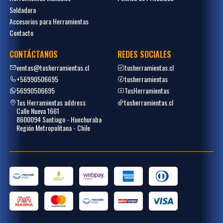
Soldadura
Accesorios para Herramientas
Contacto
CONTÁCTANOS
REDES SOCIALES
ventas@tusherramientas.cl
tusherramientas.cl
+56990506695
tusherramientas
56990506695
TusHerramientas
Tus Herramientas address
tusherramientas.cl
Calle Nueva 1661
8600094 Santiago - Huechuraba
Región Metropolitana - Chile