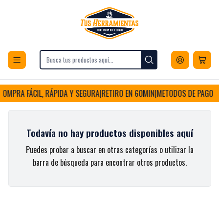
Envios a todo Chile
Inicio
Marcas
MyH
MyH
OMPRA FÁCIL, RÁPIDA Y SEGURA
|
RETIRO EN 60MIN
|
METODOS DE PAGO FL
Todavía no hay productos disponibles aquí
Puedes probar a buscar en otras categorías o utilizar la
barra de búsqueda para encontrar otros productos.