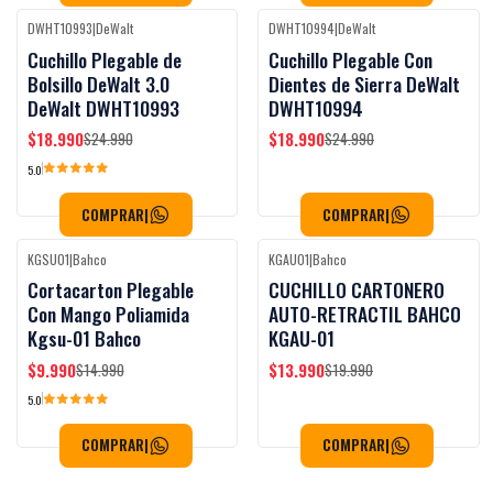
DWHT10993
|
DeWalt
DWHT10994
|
DeWalt
Black Week
Black Week
-24%
OFF
-24%
OFF
Cuchillo Plegable de
Cuchillo Plegable Con
Bolsillo DeWalt 3.0
Dientes de Sierra DeWalt
DeWalt DWHT10993
DWHT10994
$18.990
$18.990
$24.990
$24.990
5.0
COMPRAR
|
COMPRAR
|
KGSU01
|
Bahco
KGAU01
|
Bahco
Black Week
-33%
OFF
-30%
OFF
Cortacarton Plegable
CUCHILLO CARTONERO
Con Mango Poliamida
AUTO-RETRACTIL BAHCO
Kgsu-01 Bahco
KGAU-01
$9.990
$13.990
$14.990
$19.990
5.0
COMPRAR
|
COMPRAR
|