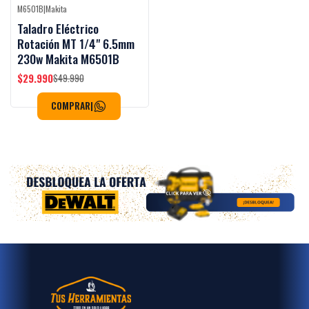
M6501B
|
Makita
-40%
OFF
Taladro Eléctrico
Rotación MT 1/4" 6.5mm
230w Makita M6501B
$29.990
$49.990
COMPRAR
|