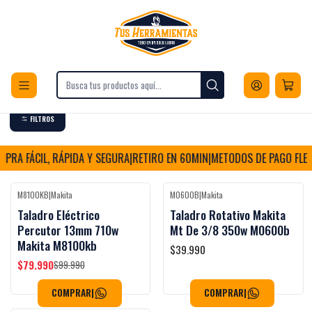
Envios a todo Chile
Inicio
Herramientas
Herramientas Eléctricas
Perforación
Taladros
Taladros
FILTROS
PRA FÁCIL, RÁPIDA Y SEGURA
|
RETIRO EN 60MIN
|
METODOS DE PAGO FLEXI
M8100KB
|
Makita
M0600B
|
Makita
-20%
OFF
Taladro Eléctrico
Taladro Rotativo Makita
Percutor 13mm 710w
Mt De 3/8 350w M0600b
Makita M8100kb
$39.990
$79.990
$99.990
COMPRAR
|
COMPRAR
|