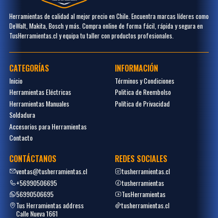
Herramientas de calidad al mejor precio en Chile. Encuentra marcas líderes como
DeWalt, Makita, Bosch y más. Compra online de forma fácil, rápida y segura en
TusHerramientas.cl y equipa tu taller con productos profesionales.
CATEGORÍAS
INFORMACIÓN
Inicio
Términos y Condiciones
Herramientas Eléctricas
Politica de Reembolso
Herramientas Manuales
Política de Privacidad
Soldadura
Accesorios para Herramientas
Contacto
CONTÁCTANOS
REDES SOCIALES
ventas@tusherramientas.cl
tusherramientas.cl
+56990506695
tusherramientas
56990506695
TusHerramientas
Tus Herramientas address
tusherramientas.cl
Calle Nueva 1661