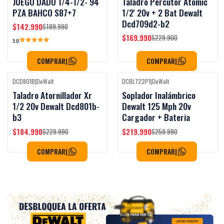
JUEGO DADO 1/4-1/2- 94
Taladro Percutor Atomic
PZA BAHCO S87+7
1/2' 20v + 2 Bat Dewalt
Dcd709d2-b2
$142.990
$189.990
$169.990
$229.900
5.0
COMPRAR
|
COMPRAR
|
DCD801B
|
DeWalt
DCBL722P1
|
DeWalt
-20%
OFF
-15%
OFF
Taladro Atornillador Xr
Soplador Inalámbrico
1/2 20v Dewalt Dcd801b-
Dewalt 125 Mph 20v
b3
Cargador + Bateria
$184.990
$219.990
$229.990
$259.990
COMPRAR
|
COMPRAR
|