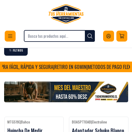
Envios a todo Chile
Inicio
Ofertas
Mes del Maestro
Mes del Maestro
FILTROS
A FÁCIL, RÁPIDA Y SEGURA
|
RETIRO EN 60MIN
|
METODOS DE PAGO FLEXIB
MTG519E
|
Bahco
BOASPT10AB
|
Electraline
-60%
OFF
-44%
OFF
Huincha De Medir
Adaptador Schuko Blanco