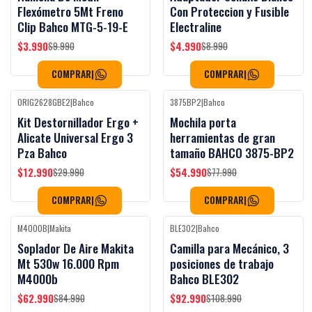
Flexómetro 5Mt Freno
Con Proteccion y Fusible
Clip Bahco MTG-5-19-E
Electraline
$3.990
$4.990
$9.990
$8.990
COMPRAR
|
COMPRAR
|
ORIG2628GBE2
|
Bahco
3875BP2
|
Bahco
-57%
OFF
-29%
OFF
Kit Destornillador Ergo +
Mochila porta
Alicate Universal Ergo 3
herramientas de gran
Pza Bahco
tamaño BAHCO 3875-BP2
$12.990
$54.990
$29.990
$77.990
COMPRAR
|
COMPRAR
|
M4000B
|
Makita
BLE302
|
Bahco
-26%
OFF
-15%
OFF
Soplador De Aire Makita
Camilla para Mecánico, 3
Mt 530w 16.000 Rpm
posiciones de trabajo
M4000b
Bahco BLE302
$62.990
$92.990
$84.990
$108.990