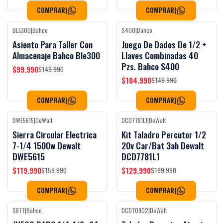
COMPRAR
|
COMPRAR
|
BLE300
|
Bahco
S400
|
Bahco
-33%
OFF
-30%
OFF
Asiento Para Taller Con
Juego De Dados De 1/2 +
Almacenaje Bahco Ble300
Llaves Combinadas 40
Pzs. Bahco S400
$99.990
$149.990
$104.990
$149.990
COMPRAR
|
COMPRAR
|
DWE5615
|
DeWalt
DCD7781L1
|
DeWalt
-25%
OFF
-35%
OFF
Sierra Circular Electrica
Kit Taladro Percutor 1/2
7-1/4 1500w Dewalt
20v Car/Bat 3ah Dewalt
DWE5615
DCD7781L1
$119.990
$129.990
$159.990
$199.990
COMPRAR
|
COMPRAR
|
S877
|
Bahco
DCD709D2
|
DeWalt
-25%
OFF
-26%
OFF