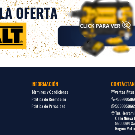
INFORMACIÓN
CONTÁCTAN
Términos y Condiciones
ventas@tush
Politica de Reembolso
+56990506
Política de Privacidad
569905066
Tus Herrami
Calle Nueva 
8600094 San
Región Metro