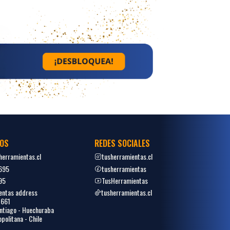
OS
REDES SOCIALES
erramientas.cl
tusherramientas.cl
695
tusherramientas
95
TusHerramientas
entas address
tusherramientas.cl
1661
tiago - Huechuraba
politana - Chile