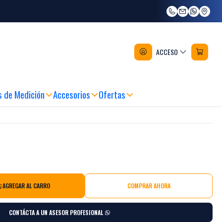
adera Hss 4,5,6,8 Y 10mm Makita
ACCESO
s de Medición
Accesorios
Ofertas
AGREGAR AL CARRO
COMPRAR AHORA
CONTÁCTA A UN ASESOR PROFESIONAL