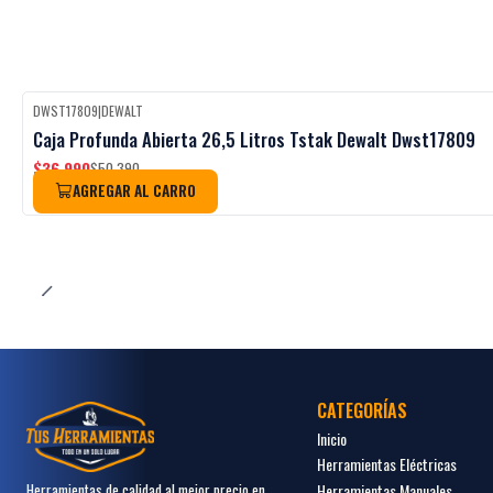
DWST17809
|
DEWALT
Black Week
-27%
OFF
Caja Profunda Abierta 26,5 Litros Tstak Dewalt Dwst17809
$36.990
$50.390
AGREGAR AL CARRO
CATEGORÍAS
Inicio
Herramientas Eléctricas
Herramientas Manuales
Herramientas de calidad al mejor precio en