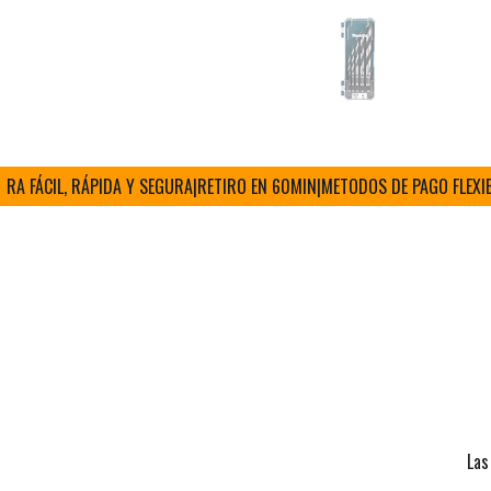
ÁCIL, RÁPIDA Y SEGURA
|
RETIRO EN 60MIN
|
METODOS DE PAGO FLEXIBLES
|
Las