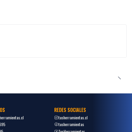
OS
REDES SOCIALES
erramientas.cl
tusherramientas.cl
695
tusherramientas
95
TusHerramientas