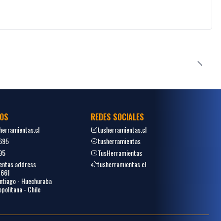
OS
REDES SOCIALES
erramientas.cl
tusherramientas.cl
695
tusherramientas
95
TusHerramientas
entas address
tusherramientas.cl
1661
tiago - Huechuraba
politana - Chile