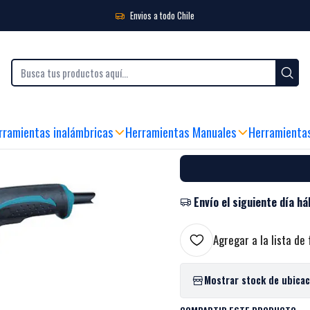
Envios a todo Chile
|
Esmeril Angul
Black Week
rramientas inalámbricas
Herramientas Manuales
Herramienta
MIRA CÓMO FUNCIONA
Envío el siguiente día há
Agregar a la lista de 
Mostrar stock de ubica