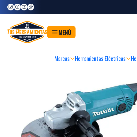
Inicio
Marcas
Makita
Esmeril Angular Makita GA9050 2.000 W
MENÚ
Marcas
Herramientas Eléctricas
He