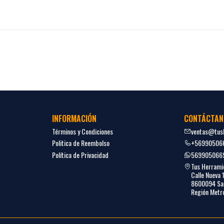
INFORMACIÓN
CONTÁCTAN
Términos y Condiciones
ventas@tush
Politica de Reembolso
+56990506
Política de Privacidad
569905066
Tus Herrami
Calle Nueva 
8600094 San
Región Metro