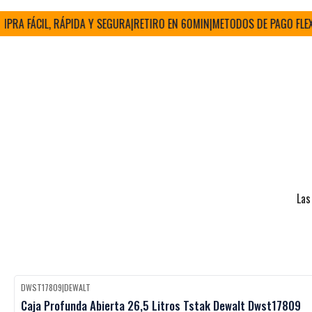
 FÁCIL, RÁPIDA Y SEGURA
|
RETIRO EN 60MIN
|
METODOS DE PAGO FLEXIBL
Las
DWST17809
|
DEWALT
Black Week
-27%
OFF
Caja Profunda Abierta 26,5 Litros Tstak Dewalt Dwst17809