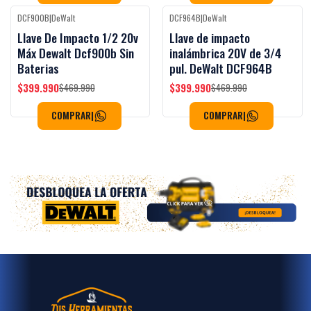
DCF900B
|
DeWalt
DCF964B
|
DeWalt
Black Week
Black Week
-15%
OFF
-15%
OFF
Llave De Impacto 1/2 20v
Llave de impacto
Máx Dewalt Dcf900b Sin
inalámbrica 20V de 3/4
Baterias
pul. DeWalt DCF964B
$399.990
$399.990
$469.990
$469.990
COMPRAR
|
COMPRAR
|