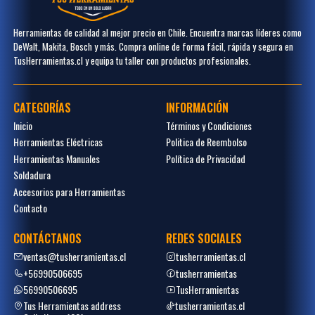
Herramientas de calidad al mejor precio en Chile. Encuentra marcas líderes como
DeWalt, Makita, Bosch y más. Compra online de forma fácil, rápida y segura en
TusHerramientas.cl y equipa tu taller con productos profesionales.
CATEGORÍAS
INFORMACIÓN
Inicio
Términos y Condiciones
Herramientas Eléctricas
Politica de Reembolso
Herramientas Manuales
Política de Privacidad
Soldadura
Accesorios para Herramientas
Contacto
CONTÁCTANOS
REDES SOCIALES
ventas@tusherramientas.cl
tusherramientas.cl
+56990506695
tusherramientas
56990506695
TusHerramientas
Tus Herramientas address
tusherramientas.cl