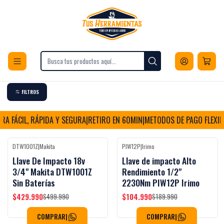
Envios a todo Chile
Inicio
Herramientas
Herramientas inalámbricas
Automotriz
Llave de impacto
Llave de impacto
FILTROS
A FÁCIL, RÁPIDA Y SEGURA
|
RETIRO EN 60MIN
|
METODOS DE PAGO FLEXIBL
DTW1001Z
|
Makita
PIW12P
|
Irimo
Black Week
Black Week
-14%
OFF
-45%
OFF
Llave De Impacto 18v
Llave de impacto Alto
3/4" Makita DTW1001Z
Rendimiento 1/2"
Sin Baterías
2230Nm PIW12P Irimo
$429.990
$104.990
$499.990
$189.990
COMPRAR
|
COMPRAR
|