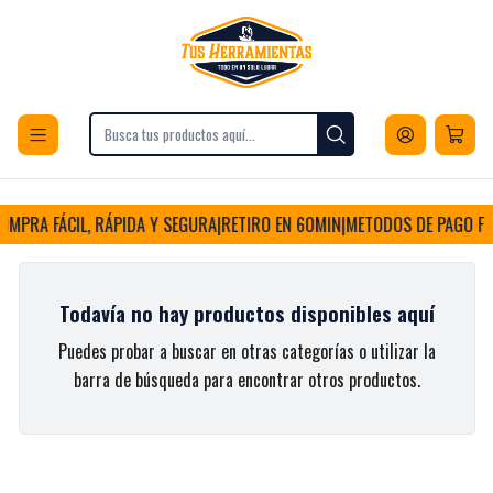
Envios a todo Chile
Inicio
Hogar y Muebles
Cuidado del Hogar y Lavandería
Desechables
Bolsas para Aspiradoras
Bolsas para Aspiradoras
OMPRA FÁCIL, RÁPIDA Y SEGURA
|
RETIRO EN 60MIN
|
METODOS DE PAGO FLE
Todavía no hay productos disponibles aquí
Puedes probar a buscar en otras categorías o utilizar la
barra de búsqueda para encontrar otros productos.