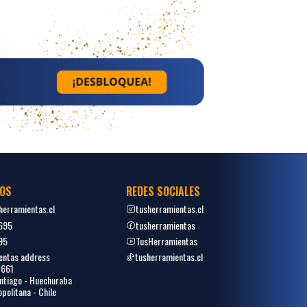
OS
REDES SOCIALES
erramientas.cl
tusherramientas.cl
695
tusherramientas
95
TusHerramientas
entas address
tusherramientas.cl
1661
tiago - Huechuraba
politana - Chile