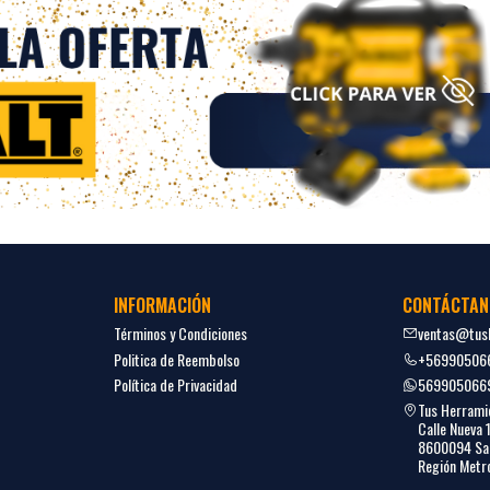
INFORMACIÓN
CONTÁCTAN
Términos y Condiciones
ventas@tush
Politica de Reembolso
+56990506
Política de Privacidad
569905066
Tus Herrami
Calle Nueva 
8600094 San
Región Metro