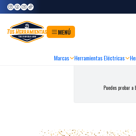
Inicio
Herramientas
Herramientas para Vehículos
Accesorios para Vehículos
Caballetes
MENÚ
MPRA FÁCIL, RÁPIDA Y SEGURA
|
RETIRO EN 60MIN
|
METODOS DE PAGO FLE
Marcas
Herramientas Eléctricas
He
Puedes probar a b