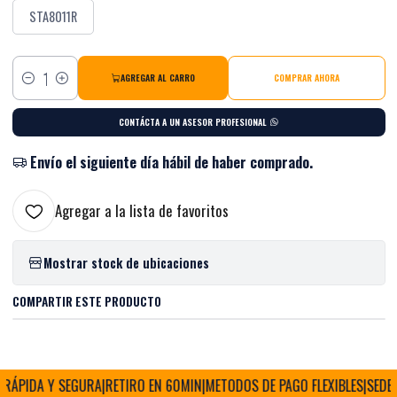
STA8011R
AGREGAR AL CARRO
COMPRAR AHORA
Cantidad
CONTÁCTA A UN ASESOR PROFESIONAL
Envío el siguiente día hábil de haber comprado.
Agregar a la lista de favoritos
Mostrar stock de ubicaciones
COMPARTIR ESTE PRODUCTO
RÁPIDA Y SEGURA
|
RETIRO EN 60MIN
|
METODOS DE PAGO FLEXIBLES
|
SEDE FÍ