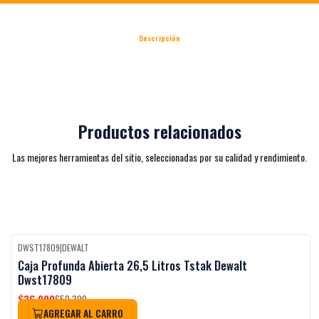
Descripción
Productos relacionados
Las mejores herramientas del sitio, seleccionadas por su calidad y rendimiento.
DWST17809
|
DEWALT
Black Week
-27%
OFF
Caja Profunda Abierta 26,5 Litros Tstak Dewalt
Dwst17809
$36.990
$50.390
AGREGAR AL CARRO