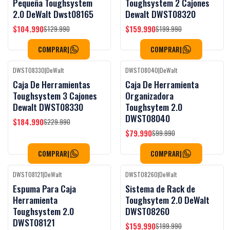
Pequeña Toughsystem
Toughsystem 2 Cajones
2.0 DeWalt Dwst08165
Dewalt DWST08320
$104.990
$159.990
$129.990
$199.990
COMPRAR
|
COMPRAR
|
DWST08330
|
DeWalt
DWST08040
|
DeWalt
Black Week
Black Week
-20%
OFF
-20%
OFF
Caja De Herramientas
Caja De Herramienta
Agotado
Toughsystem 3 Cajones
Organizadora
Dewalt DWST08330
Toughsytem 2.0
DWST08040
$184.990
$229.990
$79.990
$99.990
COMPRAR
|
COMPRAR
|
DWST08121
|
DeWalt
DWST08260
|
DeWalt
Black Week
Black Week
-7%
OFF
-20%
OFF
Espuma Para Caja
Sistema de Rack de
Herramienta
Toughsytem 2.0 DeWalt
Toughsystem 2.0
DWST08260
DWST08121
$159.990
$199.990