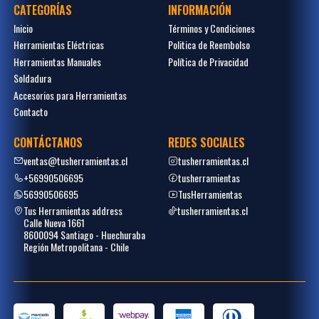
CATEGORÍAS
INFORMACIÓN
Inicio
Términos y Condiciones
Herramientas Eléctricas
Politica de Reembolso
Herramientas Manuales
Política de Privacidad
Soldadura
Accesorios para Herramientas
Contacto
CONTÁCTANOS
REDES SOCIALES
ventas@tusherramientas.cl
tusherramientas.cl
+56990506695
tusherramientas
56990506695
TusHerramientas
Tus Herramientas address
tusherramientas.cl
Calle Nueva 1661
8600094 Santiago - Huechuraba
Región Metropolitana - Chile