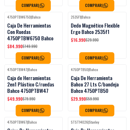
COMPRAR
|
COMPRAR
|
4750PTBW6750
|
Bahco
2535F1
|
Bahco
Black Week
Black Week
-43%
OFF
-43%
OFF
Caja De Herramientas
Dedo Magnético Flexible
Con Ruedas
Ergo Bahco 2535f1
4750PTBW6750 Bahco
$16.990
$29.990
$84.990
$149.990
COMPRAR
|
COMPRAR
|
4750PTBW47
|
Bahco
4750PTB50
|
Bahco
Black Week
Black Week
-38%
OFF
-50%
OFF
Caja de Herramientas
Caja De Herramienta
2en1 Plástico C/ruedas
Bahco 27 Lts C/bandeja
Bahco 4750PTBW47
Bahco 4750PTB50
$49.990
$29.990
$79.990
$59.990
COMPRAR
|
COMPRAR
|
4750PTBW67
|
Bahco
STST14026
|
Stanley
Black Week
-37%
OFF
-36%
OFF