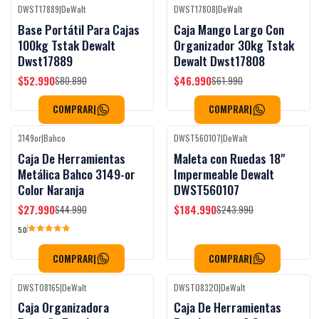
DWST17889
|
DeWalt
DWST17808
|
DeWalt
Black Week
Black Week
-34%
OFF
-24%
OFF
Base Portátil Para Cajas
Caja Mango Largo Con
100kg Tstak Dewalt
Organizador 30kg Tstak
Dwst17889
Dewalt Dwst17808
$52.990
$46.990
$80.890
$61.990
COMPRAR
|
COMPRAR
|
3149or
|
Bahco
DWST560107
|
DeWalt
Black Week
Black Week
-38%
OFF
-24%
OFF
Caja De Herramientas
Maleta con Ruedas 18"
Metálica Bahco 3149-or
Impermeable Dewalt
Color Naranja
DWST560107
$27.990
$184.990
$44.990
$243.990
5.0
COMPRAR
|
COMPRAR
|
DWST08165
|
DeWalt
DWST08320
|
DeWalt
Black Week
Black Week
-19%
OFF
-20%
OFF
Caja Organizadora
Caja De Herramientas