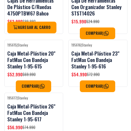
Cajas De Herramientas
Caja De Herramientas
De Plástico C/Ruedas
Con Organizador Stanley
4750PTBW67 Bahco
STST14026
$62.990
$15.990
$99.990
$24.990
AGREGAR AL CARRO
COMPRAR
|
195615
|
Stanley
195616
|
Stanley
Black Week
Black Week
-24%
OFF
-25%
OFF
Caja Metal-Plástico 20"
Caja Metal-Plástico 23"
FatMax Con Bandeja
FatMax Con Bandeja
Stanley 1-95-615
Stanley 1-95-616
$52.990
$54.990
$69.990
$72.990
COMPRAR
|
COMPRAR
|
195617
|
Stanley
Black Week
-24%
OFF
Caja Metal-Plástico 26"
FatMax Con Bandeja
Stanley 1-95-617
$56.990
$74.990