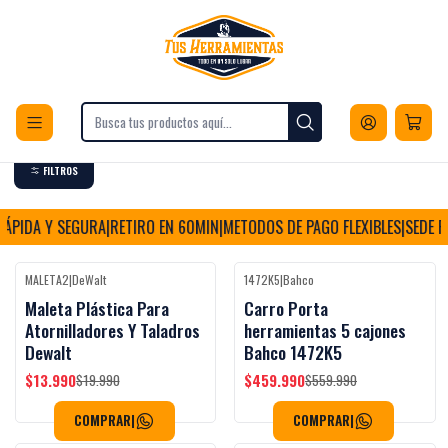
Envios a todo Chile
Inicio
Herramientas
Cajas y Organizadores
Cajas de Herramientas
Cajas de Herramientas
FILTROS
ÁPIDA Y SEGURA
|
RETIRO EN 60MIN
|
METODOS DE PAGO FLEXIBLES
|
SEDE FÍS
MALETA2
|
DeWalt
1472K5
|
Bahco
Black Week
-30%
OFF
-18%
OFF
Maleta Plástica Para
Carro Porta
Atornilladores Y Taladros
herramientas 5 cajones
Dewalt
Bahco 1472K5
$13.990
$459.990
$19.990
$559.990
COMPRAR
|
COMPRAR
|