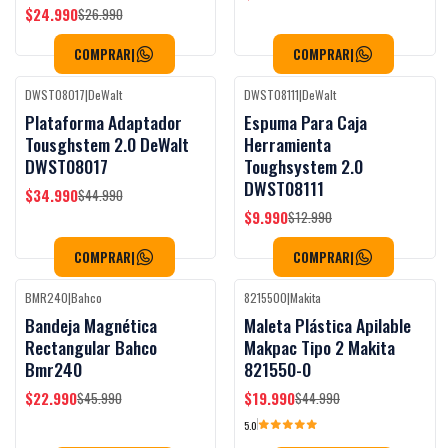
$24.990
$26.990
COMPRAR
|
COMPRAR
|
DWST08017
|
DeWalt
DWST08111
|
DeWalt
Black Week
Black Week
-22%
OFF
-23%
OFF
Plataforma Adaptador
Espuma Para Caja
Agotado
Tousghstem 2.0 DeWalt
Herramienta
DWST08017
Toughsystem 2.0
DWST08111
$34.990
$44.990
$9.990
$12.990
COMPRAR
|
COMPRAR
|
BMR240
|
Bahco
8215500
|
Makita
Black Week
Black Week
-50%
OFF
-56%
OFF
Bandeja Magnética
Maleta Plástica Apilable
Rectangular Bahco
Makpac Tipo 2 Makita
Bmr240
821550-0
$22.990
$19.990
$45.990
$44.990
5.0