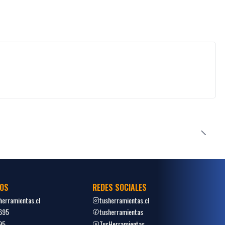
OS
REDES SOCIALES
erramientas.cl
tusherramientas.cl
695
tusherramientas
95
TusHerramientas