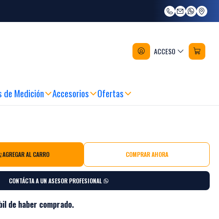
tería 20v 2ah Stanley Sc200-b2
ACCESO
s de Medición
Accesorios
Ofertas
AGREGAR AL CARRO
COMPRAR AHORA
CONTÁCTA A UN ASESOR PROFESIONAL
bil de haber comprado.