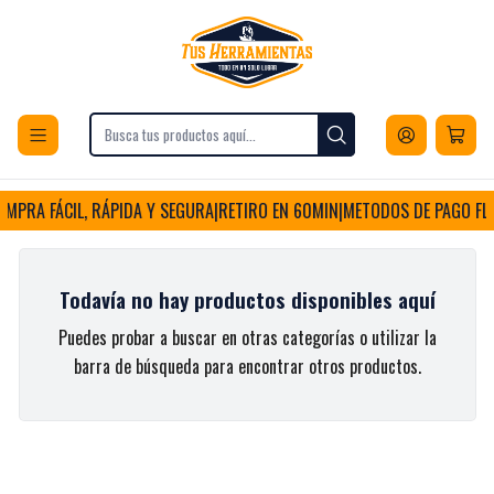
Envios a todo Chile
Inicio
Vestuario y Calzado
Abrigos
Chalecos Sweaters y Cardigans
Chalecos Sweaters y Cardigans
MPRA FÁCIL, RÁPIDA Y SEGURA
|
RETIRO EN 60MIN
|
METODOS DE PAGO FLE
Todavía no hay productos disponibles aquí
Puedes probar a buscar en otras categorías o utilizar la
barra de búsqueda para encontrar otros productos.