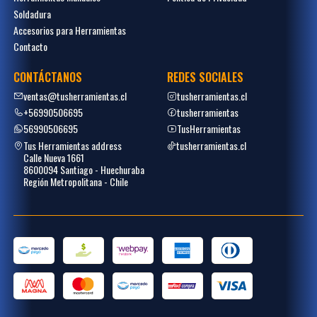
Soldadura
Accesorios para Herramientas
Contacto
CONTÁCTANOS
REDES SOCIALES
ventas@tusherramientas.cl
tusherramientas.cl
+56990506695
tusherramientas
56990506695
TusHerramientas
Tus Herramientas address
tusherramientas.cl
Calle Nueva 1661
8600094 Santiago - Huechuraba
Región Metropolitana - Chile