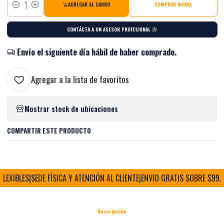
AGREGAR AL CARRO
COMPRAR AHORA
Cantidad
CONTÁCTA A UN ASESOR PROFESIONAL
Envío el siguiente día hábil de haber comprado.
Agregar a la lista de favoritos
Mostrar stock de ubicaciones
COMPARTIR ESTE PRODUCTO
EXIBLES
|
SEDE FÍSICA Y ATENCIÓN AL CLIENTE
|
ENVIO GRATIS SOBRE $99.99
Descripción