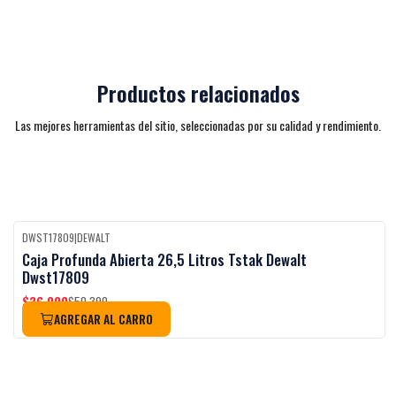
Productos relacionados
Las mejores herramientas del sitio, seleccionadas por su calidad y rendimiento.
DWST17809
|
DEWALT
-27%
OFF
Caja Profunda Abierta 26,5 Litros Tstak Dewalt
Dwst17809
$36.990
$50.390
AGREGAR AL CARRO