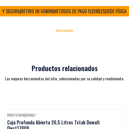
 Y SEGURA
|
RETIRO EN 60MIN
|
METODOS DE PAGO FLEXIBLES
|
SEDE FÍSICA Y
Descripción
Productos relacionados
Las mejores herramientas del sitio, seleccionadas por su calidad y rendimiento.
DWST17809
|
DEWALT
Black Week
-27%
OFF
Caja Profunda Abierta 26,5 Litros Tstak Dewalt
Dwst17809