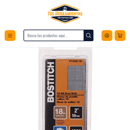
Envios a todo Chile
Inicio
Construcción
Materiales de Obra
Fijaciones
Clavos
Clavos Bostitch De Calibre 18, 2'', Recubiertos, X1000 Uni.