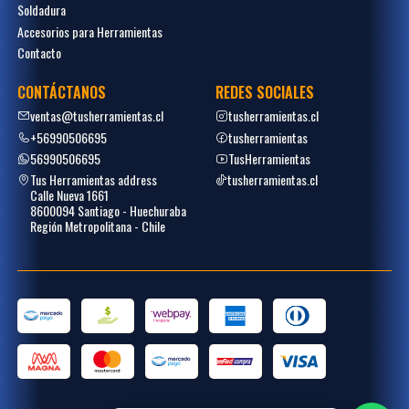
Soldadura
Accesorios para Herramientas
Contacto
CONTÁCTANOS
REDES SOCIALES
ventas@tusherramientas.cl
tusherramientas.cl
+56990506695
tusherramientas
56990506695
TusHerramientas
Tus Herramientas address
tusherramientas.cl
Calle Nueva 1661
8600094 Santiago - Huechuraba
Región Metropolitana - Chile