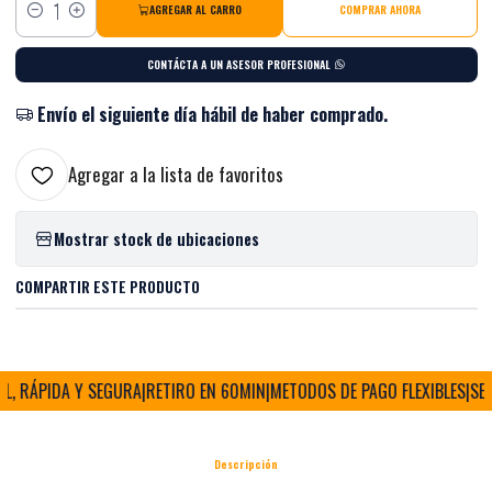
AGREGAR AL CARRO
COMPRAR AHORA
Cantidad
CONTÁCTA A UN ASESOR PROFESIONAL
Envío el siguiente día hábil de haber comprado.
Agregar a la lista de favoritos
Mostrar stock de ubicaciones
COMPARTIR ESTE PRODUCTO
, RÁPIDA Y SEGURA
|
RETIRO EN 60MIN
|
METODOS DE PAGO FLEXIBLES
|
SEDE
Descripción