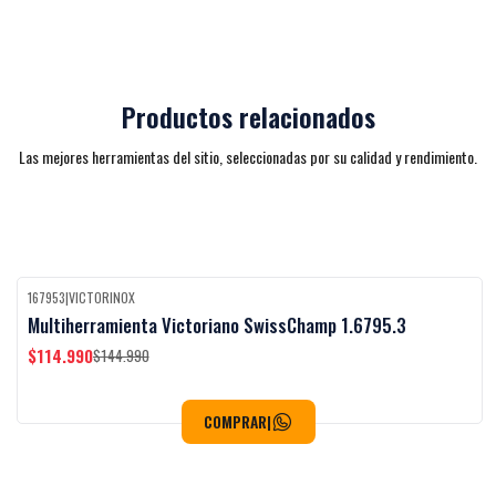
Productos relacionados
Las mejores herramientas del sitio, seleccionadas por su calidad y rendimiento.
167953
|
VICTORINOX
-21%
OFF
Multiherramienta Victoriano SwissChamp 1.6795.3
$114.990
$144.990
COMPRAR
|