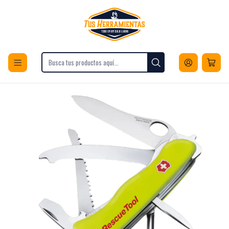
Envios a todo Chile
Inicio
Deportes y Fitness
Camping, Caza y Pesca
Cortaplumas
Cortaplumas Victorinox Rescuetool Color Amarillo 0.8623.MWN