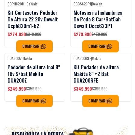
DCPH820M1
|
DeWalt
DCCS623P1
|
DeWalt
-14%
OFF
-39%
OFF
Kit Cortasetos Podador
Motosierra Inalambrica
De Altura 22 20v Dewalt
De Poda 8 Car/Bat5ah
Dcph820m1-b2
Dewalt Dccs623P1
$274.990
$279.990
$319.990
$459.990
COMPRAR
|
COMPRAR
|
DUA200Z
|
Makita
DUA200RFE
|
Makita
-31%
OFF
-13%
OFF
Podador de altura Inal 8"
Kit Podador de altura
18v S/bat Makita
Makita 8" +2 Bat
DUA200Z
DUA200RFE
$249.990
$349.990
$359.990
$399.990
COMPRAR
|
COMPRAR
|