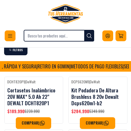
Envios a todo Chile
Inicio
Herramientas
Herramientas para Jardín
Cortasetos
Cortasetos
FILTROS
, RÁPIDA Y SEGURA
|
RETIRO EN 60MIN
|
METODOS DE PAGO FLEXIBLES
|
SEDE
DCHT820P1
|
DeWalt
DCPS620M1
|
DeWalt
-21%
OFF
-19%
OFF
Cortasetos Inalámbrico
Kit Podadora De Altura
20V MAX* 5.0 Ah 22"
Brushless 8 20v Dewalt
DEWALT DCHT820P1
Dcps620m1-b2
$189.990
$284.990
$239.990
$349.990
COMPRAR
|
COMPRAR
|