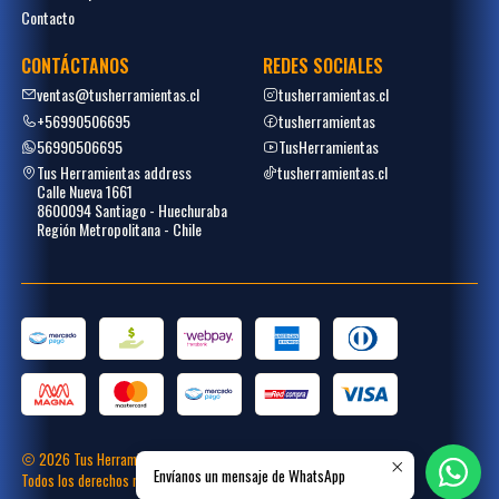
Contacto
CONTÁCTANOS
REDES SOCIALES
ventas@tusherramientas.cl
tusherramientas.cl
+56990506695
tusherramientas
56990506695
TusHerramientas
Tus Herramientas address
tusherramientas.cl
Calle Nueva 1661
8600094 Santiago - Huechuraba
Región Metropolitana - Chile
2026 Tus Herramientas.
Envíanos un mensaje de WhatsApp
Todos los derechos reservados.
Desarrollado por
Placecommerce