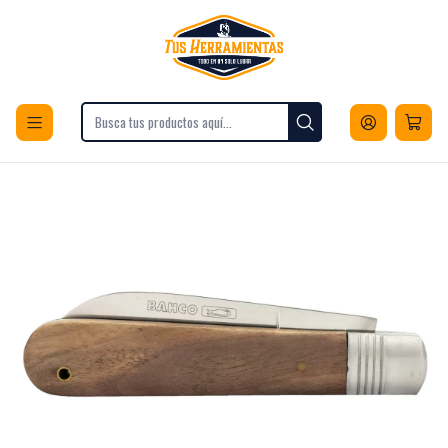
Envios a todo Chile
Inicio
Herramientas
Herramientas Manuales
Corte y Desbaste
Navajas y Cuchillos
Cuchillo Electrecista M/Madera BAHCO 2820EF1