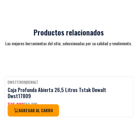
Productos relacionados
Las mejores herramientas del sitio, seleccionadas por su calidad y rendimiento.
DWST17809
|
DEWALT
-27%
OFF
Caja Profunda Abierta 26,5 Litros Tstak Dewalt
Dwst17809
$36.990
$50.390
AGREGAR AL CARRO