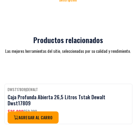
Descripción
Productos relacionados
Las mejores herramientas del sitio, seleccionadas por su calidad y rendimiento.
DWST17809
|
DEWALT
Black Week
-27%
OFF
Caja Profunda Abierta 26,5 Litros Tstak Dewalt
Dwst17809
$36.990
$50.390
AGREGAR AL CARRO