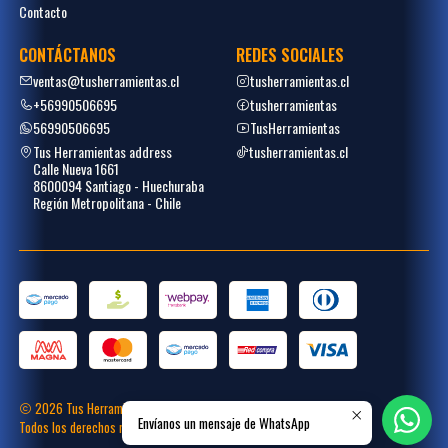
Contacto
CONTÁCTANOS
REDES SOCIALES
ventas@tusherramientas.cl
tusherramientas.cl
+56990506695
tusherramientas
56990506695
TusHerramientas
Tus Herramientas address
tusherramientas.cl
Calle Nueva 1661
8600094 Santiago - Huechuraba
Región Metropolitana - Chile
2026 Tus Herramientas.
Envíanos un mensaje de WhatsApp
Todos los derechos reservados.
Desarrollado por
Placecommerce