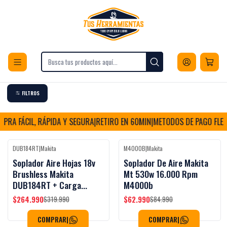
Envios a todo Chile
Inicio
Herramientas
Herramientas para Jardín
Sopladores de Hojas
Eléctricas
Eléctricas
FILTROS
RA FÁCIL, RÁPIDA Y SEGURA
|
RETIRO EN 60MIN
|
METODOS DE PAGO FLEXI
DUB184RT
|
Makita
M4000B
|
Makita
-17%
OFF
-26%
OFF
Soplador Aire Hojas 18v
Soplador De Aire Makita
Brushless Makita
Mt 530w 16.000 Rpm
DUB184RT + Carga...
M4000b
$264.990
$62.990
$319.990
$84.990
COMPRAR
|
COMPRAR
|