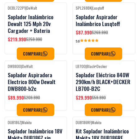
DCBL722P1
|
DeWalt
SPL269BK
|
Lusqtoff
-15%
OFF
-67%
OFF
Soplador Inalámbrico
Soplador Aspirador
Dewalt 125 Mph 20v
Inalámbrico Lusqtoff
Cargador + Bateria
$87.990
$269.990
$219.990
$259.990
5.0
COMPRAR
|
COMPRAR
|
DWB800
|
DeWalt
LB700
|
Black+Decker
-57%
OFF
-50%
OFF
Soplador Aspiradora
Soplador Eléctrico 840W
Electrico 800w Dewalt
290km/h BLACK+DECKER
DWB800-b2c
LB700-B2C
$89.990
$29.990
$209.990
$59.990
COMPRAR
|
COMPRAR
|
DUB186Z
|
Makita
DUB186RF
|
Makita
-19%
OFF
-23%
OFF
Soplador Inalámbrico 18V
Kit Soplador Inalámbrico
Makita DUB186Z sin
Makita 18V DUB186RF