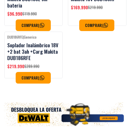
bateria
$169.990
$219.990
$96.990
$119.990
COMPRAR
|
COMPRAR
|
DUB186RFE
|
Generico
-24%
OFF
Soplador Inalámbrico 18V
+2 bat 3ah +Carg Makita
DUB186RFE
$219.990
$289.990
COMPRAR
|