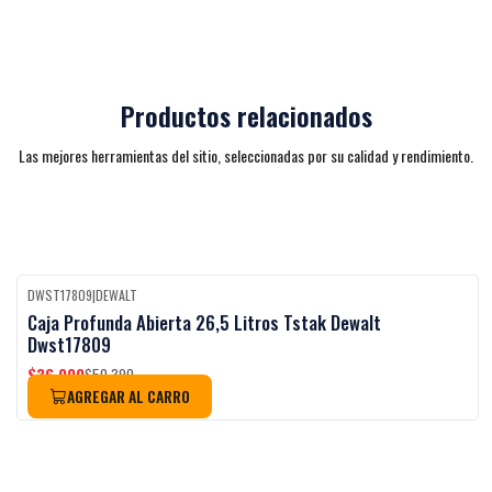
Productos relacionados
Las mejores herramientas del sitio, seleccionadas por su calidad y rendimiento.
DWST17809
|
DEWALT
-27%
OFF
Caja Profunda Abierta 26,5 Litros Tstak Dewalt
Dwst17809
$36.990
$50.390
AGREGAR AL CARRO