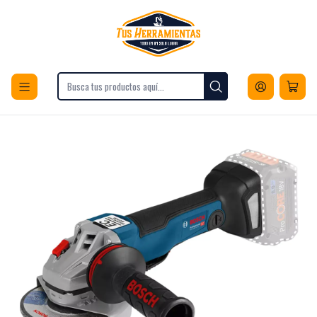
Envios a todo Chile
Inicio
Herramientas
Herramientas Eléctricas
Corte
Esmeriles
Esmeril Angular S/B Bosch Gws 18v-10pc Inalambrico 18v