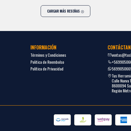
CARGAR MÁS RESEÑAS
INFORMACIÓN
CONTÁCTAN
Términos y Condiciones
ventas@tush
Politica de Reembolso
+56990506
Política de Privacidad
569905066
Tus Herrami
Calle Nueva 
8600094 San
Región Metro