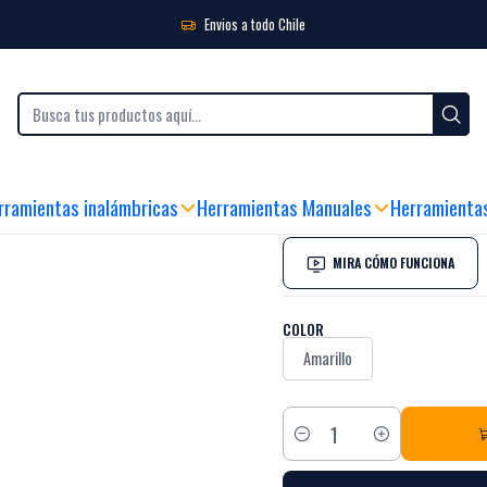
oras
Grapas Stanley 3/8'' (10mm) Caja 1000 Uni. Stanley TRA706T
Envios a todo Chile
|
Grapas Stanley
Stanley TRA70
Black Week
rramientas inalámbricas
Herramientas Manuales
Herramienta
5.0
2 reseñas
MIRA CÓMO FUNCIONA
COLOR
Amarillo
Cantidad