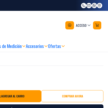
 3/8'' (10mm) Caja 1000 Uni.
ACCESO
6T
s de Medición
Accesorios
Ofertas
AGREGAR AL CARRO
COMPRAR AHORA