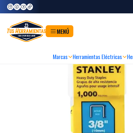
Inicio
Herramientas
Herramientas Manuales
Fijación
Engrapadoras y Clavad
MENÚ
Marcas
Herramientas Eléctricas
He