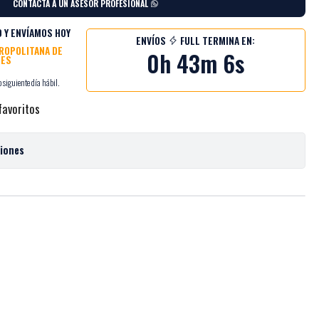
CONTÁCTA A UN ASESOR PROFESIONAL
 Y ENVÍAMOS HOY
ENVÍOS
FULL TERMINA EN:
TROPOLITANA DE
0h 43m 5s
NES
 siguiente día hábil.
favoritos
ciones