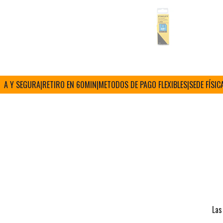
Y SEGURA
|
RETIRO EN 60MIN
|
METODOS DE PAGO FLEXIBLES
|
SEDE FÍSICA Y 
Las