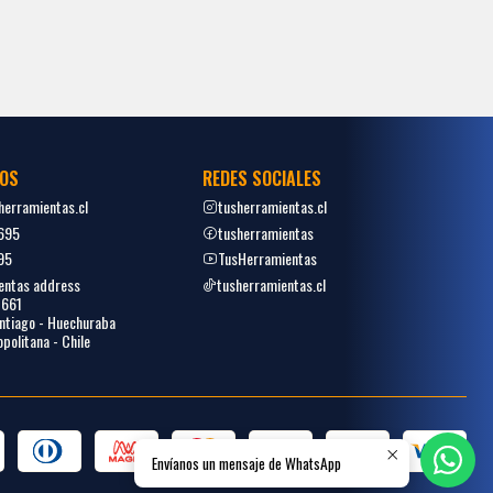
OS
REDES SOCIALES
erramientas.cl
tusherramientas.cl
695
tusherramientas
95
TusHerramientas
entas address
tusherramientas.cl
1661
tiago - Huechuraba
politana - Chile
Envíanos un mensaje de WhatsApp