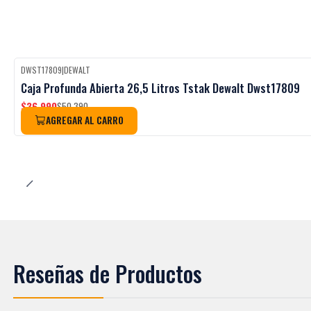
DWST17809
|
DEWALT
Black Week
-27%
OFF
Caja Profunda Abierta 26,5 Litros Tstak Dewalt Dwst17809
$36.990
$50.390
AGREGAR AL CARRO
Reseñas de Productos