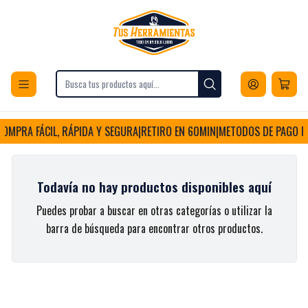
Envios a todo Chile
Inicio
Construcción
Electricidad
Interruptores y Enchufes
Interruptores y Enchufes
OMPRA FÁCIL, RÁPIDA Y SEGURA
|
RETIRO EN 60MIN
|
METODOS DE PAGO FLE
Todavía no hay productos disponibles aquí
Puedes probar a buscar en otras categorías o utilizar la
barra de búsqueda para encontrar otros productos.