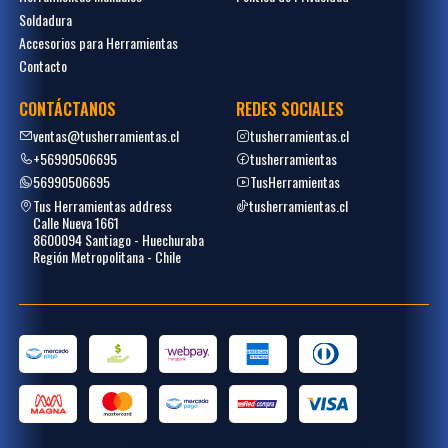
Soldadura
Accesorios para Herramientas
Contacto
CONTÁCTANOS
REDES SOCIALES
ventas@tusherramientas.cl
tusherramientas.cl
+56990506695
tusherramientas
56990506695
TusHerramientas
Tus Herramientas address
tusherramientas.cl
Calle Nueva 1661
8600094 Santiago - Huechuraba
Región Metropolitana - Chile