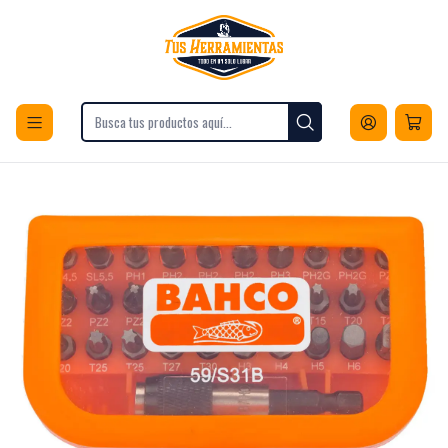
Envios a todo Chile
Inicio
Herramientas
Accesorios para Herramientas
Puntas y Adaptadores
Puntas de Destornillador
Juego De Puntas 31Pza Bahco 59/S31B