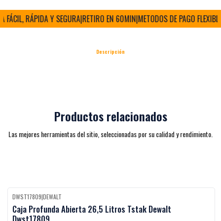
ÁCIL, RÁPIDA Y SEGURA
|
RETIRO EN 60MIN
|
METODOS DE PAGO FLEXIBLES
|
Descripción
Productos relacionados
Las mejores herramientas del sitio, seleccionadas por su calidad y rendimiento.
DWST17809
|
DEWALT
Black Week
-27%
OFF
Caja Profunda Abierta 26,5 Litros Tstak Dewalt
Dwst17809