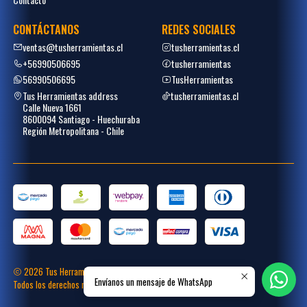
CONTÁCTANOS
REDES SOCIALES
ventas@tusherramientas.cl
tusherramientas.cl
+56990506695
tusherramientas
56990506695
TusHerramientas
Tus Herramientas address
tusherramientas.cl
Calle Nueva 1661
8600094 Santiago - Huechuraba
Región Metropolitana - Chile
2026 Tus Herramientas.
Envíanos un mensaje de WhatsApp
Todos los derechos reservados.
Desarrollado por
Placecommerce