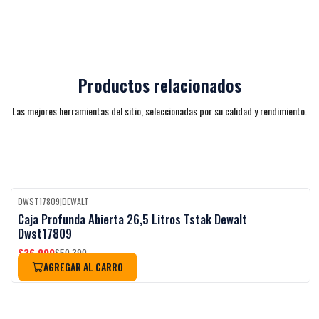
Productos relacionados
Las mejores herramientas del sitio, seleccionadas por su calidad y rendimiento.
DWST17809
|
DEWALT
Black Week
-27%
OFF
Caja Profunda Abierta 26,5 Litros Tstak Dewalt
Dwst17809
$36.990
$50.390
AGREGAR AL CARRO