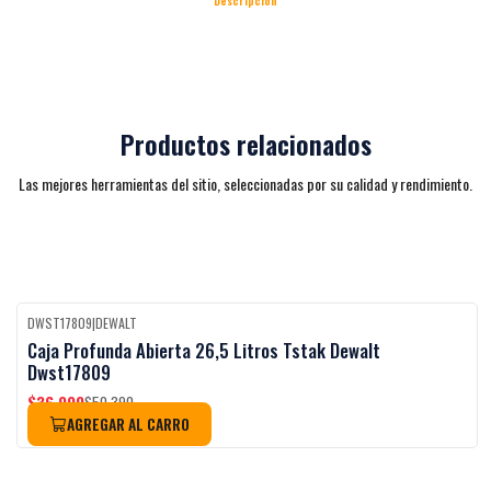
Descripción
Productos relacionados
Las mejores herramientas del sitio, seleccionadas por su calidad y rendimiento.
DWST17809
|
DEWALT
Black Week
-27%
OFF
Caja Profunda Abierta 26,5 Litros Tstak Dewalt
Dwst17809
$36.990
$50.390
AGREGAR AL CARRO