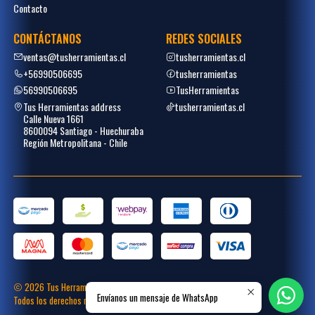
Contacto
CONTÁCTANOS
REDES SOCIALES
ventas@tusherramientas.cl
tusherramientas.cl
+56990506695
tusherramientas
56990506695
TusHerramientas
Tus Herramientas address
tusherramientas.cl
Calle Nueva 1661
8600094 Santiago - Huechuraba
Región Metropolitana - Chile
2026 Tus Herramientas.
Envíanos un mensaje de WhatsApp
Todos los derechos reservados.
Desarrollado por
Placecommerce