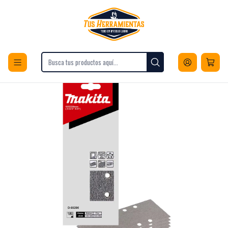
Envios a todo Chile
Inicio
Herramientas
Herramientas Manuales
Corte y Desbaste
Lijas
Lija Multiuso (10un) 93x228 G180 Makita D-65280