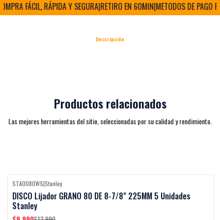
MPRA FÁCIL, RÁPIDA Y SEGURA
|
RETIRO EN 60MIN
|
METODOS DE PAGO FLEX
Descripción
Productos relacionados
Las mejores herramientas del sitio, seleccionadas por su calidad y rendimiento.
STA0080WS
|
Stanley
Black Week
-23%
OFF
DISCO Lijador GRANO 80 DE 8-7/8" 225MM 5 Unidades
Stanley
$9.990
$12.990