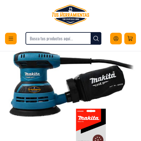
Envios a todo Chile
Inicio
Herramientas
Herramientas Eléctricas
Lijado Desbaste y Pulido
Lijadoras
Lijadora Roto Orbital 125mm Makita M9204b + 10 Lijas G-40