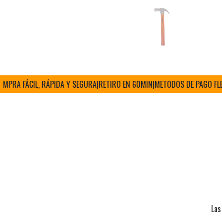
A FÁCIL, RÁPIDA Y SEGURA
|
RETIRO EN 60MIN
|
METODOS DE PAGO FLEXIB
Las