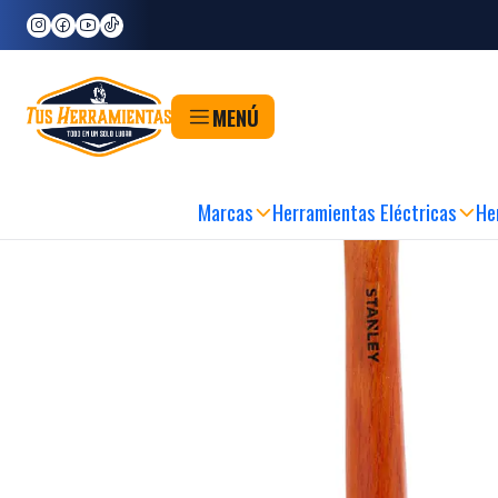
Inicio
Herramientas
Herramientas Manuales
Martillos
Martillo cabo mad
MENÚ
Marcas
Herramientas Eléctricas
He