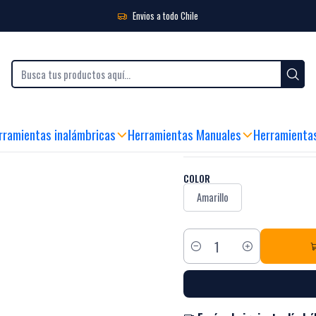
era 20oz Stanley STHT51371-840
Envios a todo Chile
|
Martillo cabo 
840
rramientas inalámbricas
Herramientas Manuales
Herramienta
MIRA CÓMO FUNCIONA
COLOR
Amarillo
Cantidad