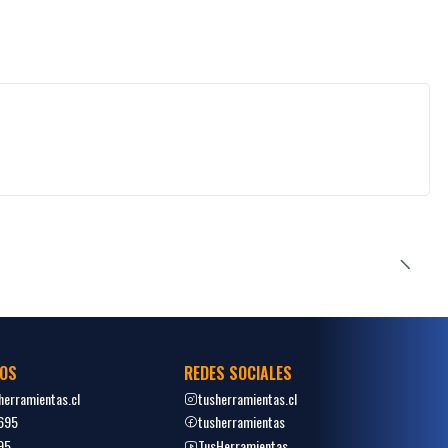
OS
REDES SOCIALES
erramientas.cl
tusherramientas.cl
695
tusherramientas
95
TusHerramientas