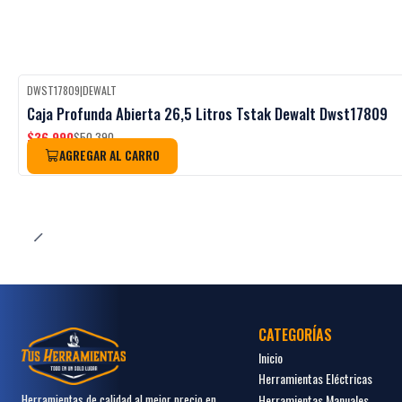
DWST17809
|
DEWALT
-27%
OFF
Caja Profunda Abierta 26,5 Litros Tstak Dewalt Dwst17809
$36.990
$50.390
AGREGAR AL CARRO
CATEGORÍAS
Inicio
Herramientas Eléctricas
Herramientas Manuales
Herramientas de calidad al mejor precio en