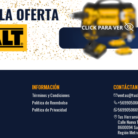
INFORMACIÓN
CONTÁCTAN
Términos y Condiciones
ventas@tush
Politica de Reembolso
+56990506
Política de Privacidad
569905066
Tus Herrami
Calle Nueva 
8600094 San
Región Metro