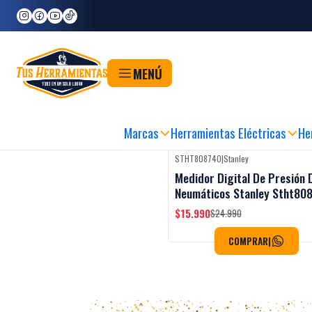
Inicio
Herramientas
Herramientas para Vehículos
Accesorios para Vehículos
Medidores de Presión
MENÚ
PRA FÁCIL, RÁPIDA Y SEGURA
|
RETIRO EN 60MIN
|
METODOS DE PAGO FLEX
Marcas
Herramientas Eléctricas
He
STHT808740
|
Stanley
-36%
OFF
Medidor Digital De Presión 
Neumáticos Stanley Stht80
$15.990
$24.990
COMPRAR
|