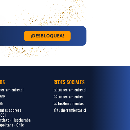
OS
REDES SOCIALES
erramientas.cl
tusherramientas.cl
695
tusherramientas
95
TusHerramientas
entas address
tusherramientas.cl
1661
tiago - Huechuraba
politana - Chile