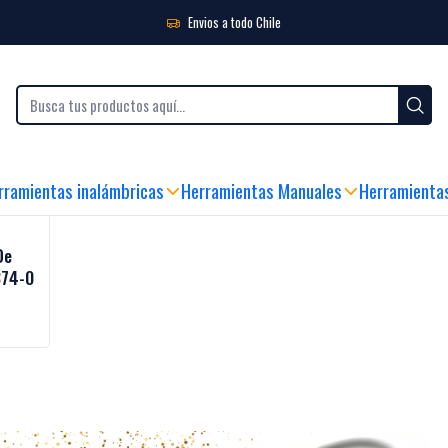
Medición
Medidores de Presión
Envios a todo Chile
IBLES
|
SEDE FÍSICA Y ATENCIÓN AL CLIENTE
|
ENVIO GRATIS SOBRE $99.990 
rramientas inalámbricas
Herramientas Manuales
Herramienta
De
874-0