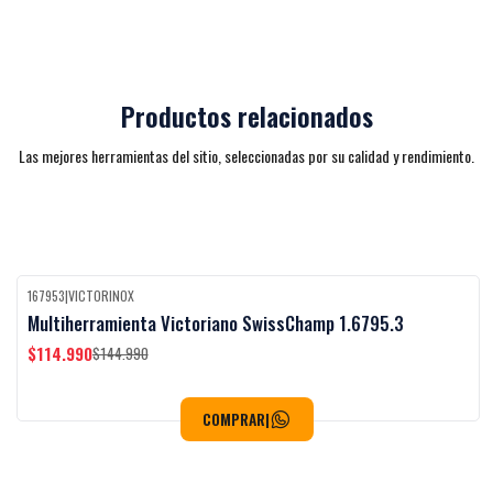
Productos relacionados
Las mejores herramientas del sitio, seleccionadas por su calidad y rendimiento.
167953
|
VICTORINOX
-21%
OFF
Multiherramienta Victoriano SwissChamp 1.6795.3
$114.990
$144.990
COMPRAR
|