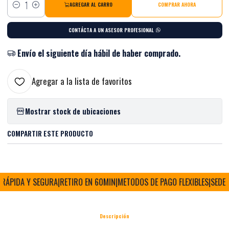
AGREGAR AL CARRO
COMPRAR AHORA
Cantidad
CONTÁCTA A UN ASESOR PROFESIONAL
Envío el siguiente día hábil de haber comprado.
Agregar a la lista de favoritos
Mostrar stock de ubicaciones
COMPARTIR ESTE PRODUCTO
RÁPIDA Y SEGURA
|
RETIRO EN 60MIN
|
METODOS DE PAGO FLEXIBLES
|
SEDE FÍ
Descripción