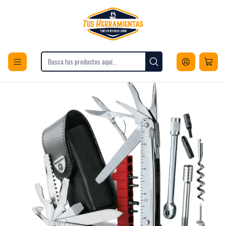
Envios a todo Chile
Inicio
Deportes y Fitness
Camping, Caza y Pesca
Cortaplumas
Multiherramienta Victorinox SwissTool X Plus Plata 30338L