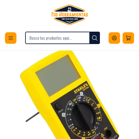
Envios a todo Chile
Inicio
Herramientas
Herramientas de Medición
Medidores de Electricidad
Multitesters
MULTIMETRO DIGITAL 7 FUNCIONES