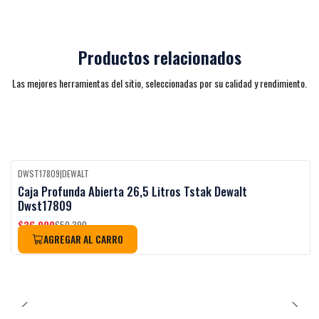
Productos relacionados
Las mejores herramientas del sitio, seleccionadas por su calidad y rendimiento.
DWST17809
|
DEWALT
-27%
OFF
Caja Profunda Abierta 26,5 Litros Tstak Dewalt
Dwst17809
$36.990
$50.390
AGREGAR AL CARRO